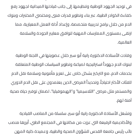
في توحيد الجهود الوطنية وتنظيمها، إلى جانب قيادتها الميدانية لجهود رفع
كفاءة الكوادر الطبية، عبر بناء وتطوير قدرات فنيي ومختصي المختبرات وبنوك
الدم من خلال برامج تدريبية متخصصة، وإعداد أدلة العمل المعيارية، مما
ارتقى بمستوى الممارسات المهنية لتوافق معايير الجودة والسلامة
العالمية.
و​قادت الأستاذة الدكتورة رانية أبو سير خلال عضويتها في اللجنة الوطنية
لبنوك الدم جهوداً استراتيجية لصياغة وتطوير السياسات الوطنية المتعلقة
بخدمات الدم، مع التركيز بشكل خاص على تعزيز مأمونية وسلامة نقل الدم
للفئات الأكثر احتياجاً، وتحديداً المرضى الذين يعتمدون على نقل الدم الدوري
والمستمر مثل مرضى “الثلاسيميا” و”الهيموفيليا”، لضمان توفير حياة صحية
آمنة لهم.
وتشغل الأستاذة الدكتورة رانية أبو سير، سلسلة من المناصب القيادية
والأكاديمية الرفيعة التي عززت من مكانتها في المجتمع الطبي، أبرزها منصب
نائب رئيس جامعة القدس للشؤون الصحية والطبية، وعميدة كلية المهن