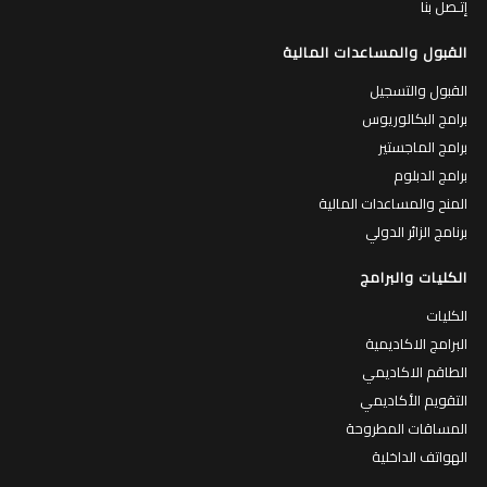
إتـصل بنا
القبول والمساعدات المالية
القبول والتسجيل
برامج البكالوريوس
برامج الماجستير
برامج الدبلوم
المنح والمساعدات المالية
برنامج الزائر الدولي
الكليات والبرامج
الكليات
البرامج الاكاديمية
الطاقم الاكاديمي
التقويم الأكاديمي
المساقات المطروحة
الهواتف الداخلية