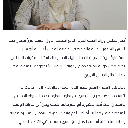
​أصدر مجلس وزراء الصحة العرب، التابع لجامعة الدول العربية قراراً بتعيين نائب
الرئيس للشؤون الطبية والصحية في جامعة القدس أ.د. رانية أبو سير
مستشارةً للهيئة العربية لخدمات بنوك الدم، وذلك استناداً لمقررات المجلس
الصادرة عن دورته المنعقدة في دولة ليبيا، وتكليلاً لجهودها المتواصلة في
هذا القطاع الصحي الحيوي.
​وجاء هذا التعيين الرفيع تقديراً للدور الوطني والريادي الذي قامت به
الأستاذة الدكتورة رانية أبو سير في تطوير منظومة خدمات بنوك الدم في
فلسطين، حيث تُعد الدكتورة أبو سير قامة علمية ومن أبرز الخبرات الوطنية
المتخصصة في مجالات أمراض الدم وبنوك الدم، مستندةً إلى مسيرة مهنية
وأكاديمية حافلة أسست لعمل مؤسسي مستدام في القطاع الصحي