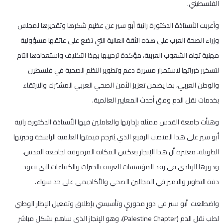
الفلسطيني.
وأعربت الأستاذة الدكتورة رانية أبو سير عن عظيم شكرها وتقديرها لمجلس
وزراء الصحة العرب على هذه الثقة العالية التي تضع على عاتقها مسؤولية
مهنية تجاه الشعوب العربية، مؤكدة ترحيبها بهذا التكليف واستعدادها التام
لتسخير خبراتها لاستمرار مسيرة دعم وتطوير النظم الصحية في فلسطين
والوطن العربي، بما يضمن تعزيز الأمن الصحي العربي المشترك والارتقاء
بخدمات نقل الدم وفق أحدث المعايير العالمية.
و​هنأت جامعة القدس ممثلة بإدارتها والعاملين فيها الأستاذة الدكتورة رانية
أبو سير على هذا المنصب الرفيع الذي يُترجم قيمتها العلمية الراسخة وخبرتها
الطويلة، معتبرة أن هذا الإنجاز يعكس المكانة المرموقة لجامعة القدس،
ودورها الريادي في رفد المؤسسات العربية بالخبرات والكفاءات التي تقود
دفة التطوير والتميز في المجالين الصحي والأكاديمي على حد سواء.
و​اضطلعت أبو سير في دورٍ محوريٍ وتأسيسي بإطلاق وتفعيل الإطار الوطني
لطب نقل الدم (Palestine Chapter)، وهو الإنجاز الذي ساهم بشكل مباشر