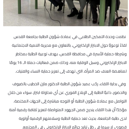
نظمت وحدة التمكين الطلابي في عمادة شؤون الطلبة بجامعة القدس
لقاءً توعويًا حول الابتزاز الإلكتروني، بالتعاون مع مديرية التنمية الاجتماعية
وشرطة حماية الأسرة في محافظة القدس، بهدف توعية الطلبة بمخاطر
الابتزاز الإلكتروني وسبل الوقاية منه، وذلك ضمن فعاليات حملة الـ 16 يومًا
لمناهضة العنف ضد المرأة، التي تهدف إلى تعزيز حماية النساء والفتيات.
وفي بداية اللقاء، رحّب عميد شؤون الطلبة الدكتور مازن الخطيب بالضيوف
والحضور، داعيًا الطلبة إلى الإبلاغ الفوري عن أي محاولة ابتزاز، سواء من خلال
التواصل مع عمادة شؤون الطلبة أو التوجه مباشرة إلى الجهات المختصة،
مؤكدًا أن هذا اللقاء يندرج ضمن الجهود المتواصلة لتعزيز ثقافة رقمية آمنة
لدى طلبة الجامعة، بحيث تعد حماية الطلبة وسلامتهم الرقمية أولوية
قصوى، لا سيما في ظل تزايد جرائم الابتزاز الإلكتروني في المجتمع.