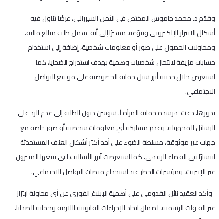
وقدّم د. محمد جاموس المختص في الأمن السيبراني، عرضًا تناول فيه
أشكال الابتزاز الإلكتروني وتنوّعه، مشيرًا إلى أنه يشمل طلب مبالغ مالية،
ومحاولات الحصول على صور أو معلومات شخصية، إضافة إلى استخدام
حسابات مزيفة لانتحال شخصيات وهمية بهدف استدراج الضحايا، كما
استعرض خلال حديثه أبرز سبل حماية الخصوصية على مواقع التواصل
الاجتماعي.
بدورها، دعت مرشدة حماية المرأة أ. سوسن دنون الطلبة إلى عدم الرد على
الرسائل المجهولة، وعدم مشاركة أي معلومات شخصية أو صور خاصة مع
جهات غير موثوقة، مسلطة الضوء على أحد أكثر أشكال العنف المستحدثة
انتشارًا في الفضاء الرقمي، كما استعرضت أبرز الأساليب التي يتبعها المبتزون
عبر الإنترنت، ومؤشرات الخطر عند استخدام منصات التواصل الاجتماعي.
وأكد العقيد نائل القدومي على أهمية الإبلاغ الفوري عن أي محاولة ابتزاز
عبر القنوات الرسمية، لضمان اتخاذ الإجراءات القانونية اللازمة وحماية الضحايا،