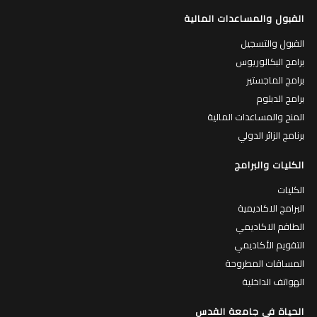
القبول والمساعدات المالية
القبول والتسجيل
برامج البكالوريوس
برامج الماجستير
برامج الدبلوم
المنح والمساعدات المالية
برنامج الزائر الدولي
الكليات والبرامج
الكليات
البرامج الاكاديمية
الطاقم الاكاديمي
التقويم الأكاديمي
المساقات المطروحة
الهواتف الداخلية
الحياة في جامعة القدس