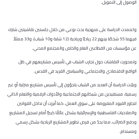
الوصول إلى التمويل.
واعتمدت الدراسة على منهجية بحث نوعي من خلال جلستين نقاشيتين شارك
فيهما 55 شخصًا بينهم 22 رياديًا وريادية (12 شابة و10 شباب)، و33 ممثلاً
عن مؤسسات من القطاعين العام والخاص والمجتمع المدني.
وتمحورت النقاشات حول تجارب الشباب في تأسيس مشاريعهم في ظل
الواقع الاقتصادي والاجتماعي والسياسي الفريد في القدس.
وبيّنت الدراسة أن العديد من الشباب يلجؤون إلى تأسيس مشاريع منزلية أو غير
رسمية، مستفيدين من شبكاتهم الاجتماعية والأدوات الرقمية والتعلم الذاتي
لتجاوز القيود المفروضة على سوق العمل. كما أبرزت أن تداخل القوانين
والصلاحيات الفلسطينية والإسرائيلية يشكل عائقًا كبيرًا أمام تسجيل المشاريع
ودفع الضرائب، مما يحدّ من فرص تطوير المشاريع الريادية بشكل رسمي
ومستدام.