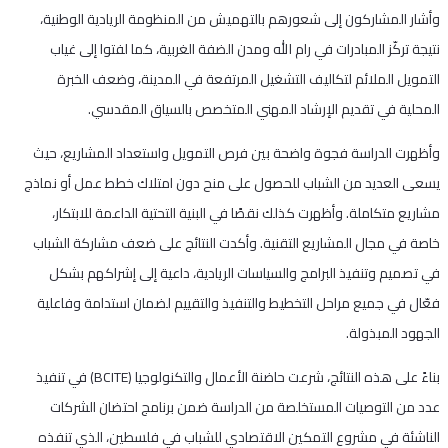
وأشار المشاركون إلى شعورهم بالتهميش من المنظومة الريادية الوطنية،
نتيجة تركّز المبادرات في رام الله ومدن الضفة الغربية، كما لفتوا إلى غياب
التمويل الملائم لتكاليف التشغيل المرتفعة في المدينة، وضعف الخبرة
المحلية في تقديم الإرشاد المهني المتخصص بالسياق المقدسي.
وأظهرت الدراسة فجوة واضحة بين فرص التمويل واستعداد المشاريع، حيث
يسعى العديد من الشباب للحصول على منح دون امتلاك خطط عمل أو نماذج
مشاريع متكاملة. وأظهرت كذلك نقصًا في البنية التحتية الداعمة للابتكار،
خاصة في مجال المشاريع التقنية. وأكدت النتائج على ضعف مشاركة الشباب
في تصميم وتنفيذ البرامج والسياسات الريادية، داعية إلى إشراكهم بشكل
فعّال في جميع مراحل التخطيط والتنفيذ والتقييم لضمان استدامة وفاعلية
الجهود المبذولة.
بناءً على هذه النتائج، شرعت حاضنة الأعمال والتكنولوجيا (BCITE) في تنفيذ
عدد من التوصيات المستخلصة من الدراسة ضمن برنامج احتضان الشركات
الناشئة في مشروع التمكين الاقتصادي للشباب في فلسطين، الذي تنفذه