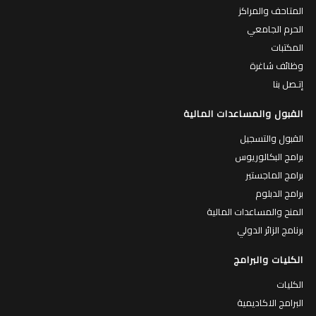
المتاحف والمراكز
الحرم الجامعي
المكتبات
وظائف شاغرة
إتـصل بنا
القبول والمساعدات المالية
القبول والتسجيل
برامج البكالوريوس
برامج الماجستير
برامج الدبلوم
المنح والمساعدات المالية
برنامج الزائر الدولي
الكليات والبرامج
الكليات
البرامج الاكاديمية
الطاقم الاكاديمي