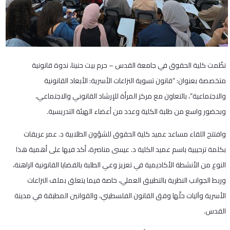
نظّمت كلية الحقوق في جامعة القدس – حرم بيت حنينا، ندوة قانونية
متخصصة بعنوان: “قانون تسوية النزاعات الأسرية: الأبعاد القانونية
والاجتماعية”، بالتعاون مع مركز المرأة للإرشاد القانوني والاجتماعي،
وبحضور واسع من طلبة الكلية وعدد من أعضاء الهيئة التدريسية.
وافتتح اللقاء مساعد عميد كلية الحقوق للشؤون الطلابية د. عمر عريقات
بكلمة ترحيبية باسم عميد الكلية د. عيسى مناصرة، أكد فيها على أهمية هذا
النوع من الأنشطة الأكاديمية في تعزيز وعي الطلبة بالقضايا القانونية الراهنة،
وربط الجوانب النظرية بالتطبيق العملي، خاصة فيما يتعلق بملف النزاعات
الأسرية وآليات حلّها وفق القانون الفلسطيني، والقوانين المطبقة في مدينة
القدس.