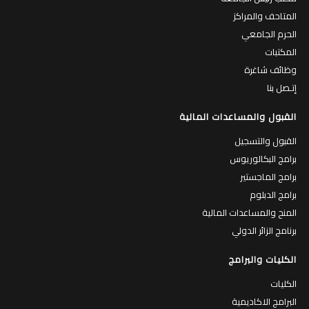
المتاحف والمراكز
الحرم الجامعي
المكتبات
وظائف شاغرة
إتـصل بنا
القبول والمساعدات المالية
القبول والتسجيل
برامج البكالوريوس
برامج الماجستير
برامج الدبلوم
المنح والمساعدات المالية
برنامج الزائر الدولي
الكليات والبرامج
الكليات
البرامج الاكاديمية