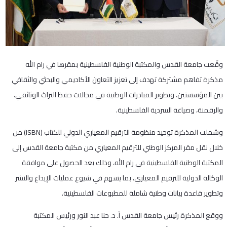
وقّعت جامعة القدس والمكتبة الوطنية الفلسطينية بمقرها في رام الله
مذكرة تفاهم مشتركة تهدف إلى تعزيز التعاون الأكاديمي والبحثي والثقافي
بين المؤسستين، وتطوير المبادرات الوطنية في مجالات حفظ التراث الوثائقي،
والرقمنة، وصياغة السردية الفلسطينية.
وشملت المذكرة توحيد منظومة الترقيم المعياري الدولي للكتاب (ISBN) من
خلال نقل مقر المركز الوطني للترقيم المعياري من مكتبة جامعة القدس إلى
المكتبة الوطنية الفلسطينية في رام الله، وذلك بعد الحصول على موافقة
الوكالة الدولية للترقيم المعياري، بما يسهم في شيوع عمليات الإيداع والنشر
وتطوير قاعدة بيانات وطنية شاملة للمطبوعات الفلسطينية.
ووقع المذكرة رئيس جامعة القدس أ. د. حنا عبد النور ورئيس المكتبة