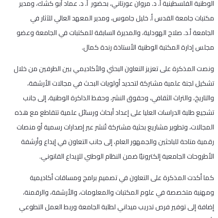
الوطنية الفلسطينية أ. د. مروان عورتاني، بحضور أ. د. عماد أبو كشك، ومدير
مكتبات جامعة القدس أ. خليل جاموس، ومدير المعهد العالي للآثار في
الجامعة أ.د. صلاح الهودلية، والمديرة السابقة للمكتبات في الجامعة وعضو
مجلس إدارة المكتبة الوطنية الأستاذة رندة كمال.
ونصت المذكرة على تعزيز التعاون البحثي والأكاديمي بين الطرفين من خلال
تشكيل لجنة علمية مشتركة لتحديد أولويات البحث في مجالات الأرشفة،
والتاريخ، والتراث الثقافي، وحقوق النشر، وحفظ الذاكرة الوطنية، إلى جانب
تشجيع طلبة الدراسات العليا على إعداد أبحاث ورسائل علمية تتقاطع مع هذه
المجالات، وتطوير مشاريع بحثية مشتركة تُنشر عبر إصدارات رسمية أو منصات
رقمية متاحة للباحثين والجمهور العام، إلى جانب التعاون في إيداع وأرشفة
الأطروحات الجامعية إلكترونيًا ضمن النظام الوطني للإيداع القانوني.
كما أكدت المذكرة على التعاون في تصميم برامج ومساقات أكاديمية
ومهنية متخصصة في علوم المكتبات والمعلومات، والأرشفة، والرقمنة،
إضافة إلى توفير فرص تدريب ميداني لطلبة الجامعة وربط العمل التطوعي