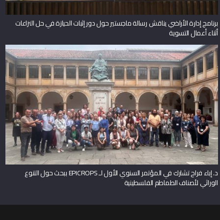
برنامج إدارة الأراضي يناقش رسالة ماجستير حول دور إثبات الحيازة في حل النزاعات
أثناء أعمال التسوية
د. إباء فراح تشارك في المؤتمر السنوي الأول لـ EPICROPS ببحث حول التنوع
الوراثي لأصناف الطماطم الفلسطينية