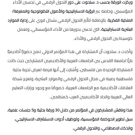
التحول الرقمي في تحسين الأداء
وركزت الورقة بحسب د. سلحوت على دور
المؤسسي، وخاصة عبر
الرؤية الاستراتيجية والأصول التكنولوجية والمعرفة/
، بالإضافة لتأثير التحول الرقمي بشكل قوي على
الملكية الفكرية
إدارة الموارد
، التي تحسن بدورها من الأداء المؤسساتي، وتعمل
البشرية الاستراتيجية
كوسيط بين التحول الرقمي والأداء.
وأكدت د. سلحوت أن المشاركة في هذا المؤتمر الدولي تمنح حضورًا أكاديميًا
بارزًا لجامعة القدس بين الجامعات العربية والأكاديميين المشاركين حيث كانت
المشاركة الوحيدة من فلسطين، وأشارت إلى أنها فرصة لعرض تجربة بحثية
فلسطينية رصينة في مجال التحول الرقمي والموارد البشرية، وتعزيز شبكة
العلاقات الأكاديمية مع الجامعات العربية، خصوصًا مع وجود وزارات التعليم
العالي العربية واتحاد الأكاديميين العرب كمنظمين.
هذا وناقش المشاركون في المؤتمر من خلال 30 ورقة بحثية و5 جلسات علمية،
سبل تطوير الحوكمة المؤسسية، وتوظيف أدوات الاستشراف الاستراتيجي،
والذكاء الاصطناعي، والتحول الرقمي.