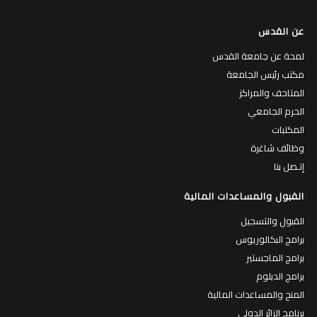
عن القدس
لمحة عن جامعة القدس
مكتب رئيس الجامعة
المتاحف والمراكز
الحرم الجامعي
المكتبات
وظائف شاغرة
إتـصل بنا
القبول والمساعدات المالية
القبول والتسجيل
برامج البكالوريوس
برامج الماجستير
برامج الدبلوم
المنح والمساعدات المالية
برنامج الزائر الدولي