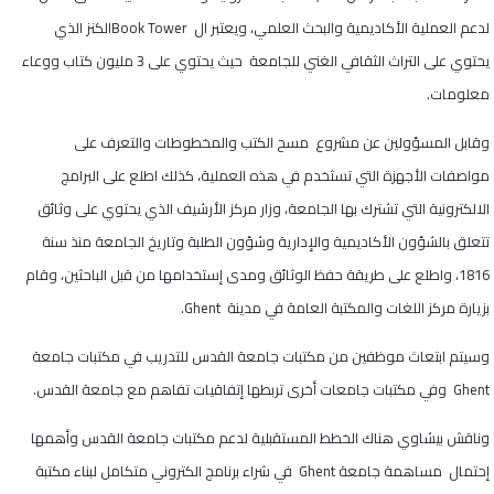
لدعم العملية الأكاديمية والبحث العلمي، ويعتبر ال
Book Tower
الكنز الذي
يحتوي على التراث الثقافي الغني للجامعة حيث يحتوي على 3 مليون كتاب ووعاء
معلومات.
وقابل المسؤولين عن مشروع مسح الكتب والمخطوطات والتعرف على
مواصفات الأجهزة التي تسثخدم في هذه العملية، كذلك اطلع على البرامج
الالكترونية التي تشترك بها الجامعة، وزار مركز الأرشيف الذي يحتوي على وثائق
تتعلق بالشؤون الأكاديمية والإدارية وشؤون الطلبة وتاريخ الجامعة منذ سنة
1816، واطلع على طريقة حفظ الوثائق ومدى إستخدامها من قبل الباحثين، وقام
بزيارة مركز اللغات والمكتبة العامة في مدينة
Ghent
.
وسيتم ابتعاث موظفين من مكتبات جامعة القدس للتدريب في مكتبات جامعة
Ghent
وفي مكتبات جامعات أخرى تربطها إتفاقيات تفاهم مع جامعة القدس.
وناقش بيشاوي هناك الخطط المستقبلية لدعم مكتبات جامعة القدس وأهمها
إحتمال مساهمة جامعة
Ghent
في شراء برنامج الكتروني متكامل لبناء مكتبة