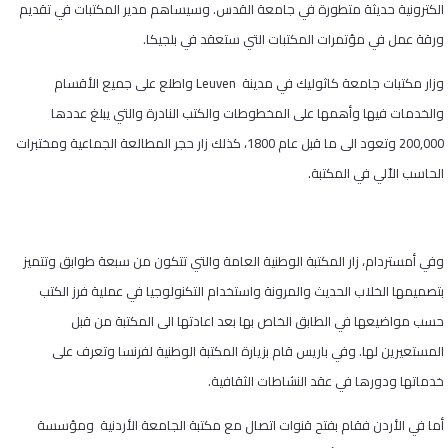
الكترونية حديثة متطورة في جامعة القدس. وسيساهم مدير المكتبات في تقديم
ورقة عمل في مؤتمرات المكتبات التي ستعقد في بلجيكا.
وزار مكتبات جامعة كاثوليك في مدينة
Leuven
واطلع على جميع الأقسام
والخدمات فيها وأهمها على المخطوطات والكتب النادرة والتي يبلغ عددها
200,000 وتعود الى ما قبل عام 1800، كذلك زار حجر المطالعة الجماعية ومختبرات
الحاسب الاّلي في المكتبة.
وفي أمستردام، زار المكتبة الوطنية العامة والتي تتكون من سبعة طوابق وتتميز
بتصميمها الخلاب الحديث والمرونة واستخدام التكنولوجيا في عملية فرز الكتب
حسب مواضيعها في الطابق الخاص بها بعد اعادتها الى المكتبة من قبل
المستعيرين لها. وفي باريس قام بزيارة المكتبة الوطنية لفرنسا وتعرف على
خدماتها ودورها في عقد النشاطات الثقافية.
أما في الأردن فقام بفتح قنوات اتصال مع مكتبة الجامعة الأردنية ومؤسسة