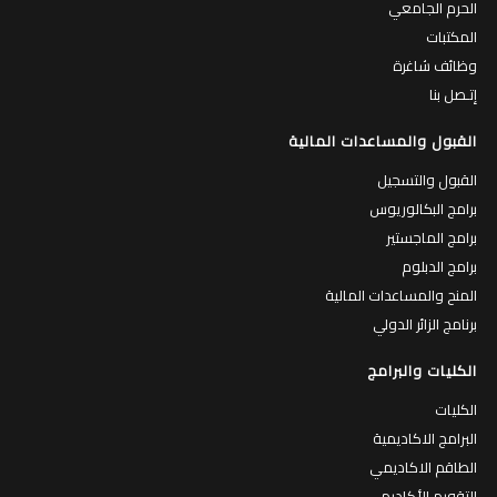
الحرم الجامعي
المكتبات
وظائف شاغرة
إتـصل بنا
القبول والمساعدات المالية
القبول والتسجيل
برامج البكالوريوس
برامج الماجستير
برامج الدبلوم
المنح والمساعدات المالية
برنامج الزائر الدولي
الكليات والبرامج
الكليات
البرامج الاكاديمية
الطاقم الاكاديمي
التقويم الأكاديمي