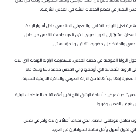
ً معرفيًا شاملًا جمع بين البعد التاريخي والبعد الحقوقي، وذلك من خلال
اقش التمييز في تقديم الخدمات البيئية في القدس الشرقية.
ًا أهمية تعزيز التواجد الثقافي والمعرفي المقدسي داخل أسوار البلدة
السكان، مشيرًا إلى الدور الحيوي الذي تلعبه جامعة القدس من خلال
لمقدسي والحفاظ على حضوره الثقافي والمؤسساتي.
ل الزوايا الصوفية في مدينة القدس، مستعرضة الزاوية الهندية التي بُنيت
 والزاوية النقشبندية التي تأسست عام 1616م، إضافة إلى الزاوية الأفغانية التي أوقفها والي القدس محمد باشا وبُنيت عام
دس”، حيث عرض د. أسامة الرشق نتائج تقرير أعدّه ائتلاف المنظمات البيئية
بين شرقي القدس وغربها.
لوب تعامل موظفي البلدية، الذي يختلف أحيانًا بين بيت وآخر في نفس
ء، التي تكون أسهل وأقل تكلفة للمواطنين غير العرب.