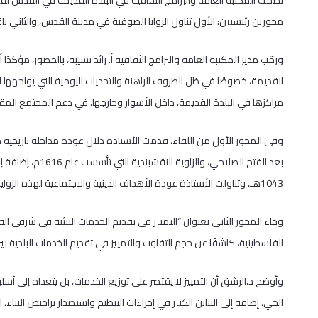
نظّمت المكتبة العامة والبرامج الثقافية في البلدة القديمة في القدس لقاء
محورين رئيسيين: الأول تناول الزوايا الصوفية في مدينة القدس، والثاني ن
ورحّب مدير المكتبة العامة والبرامج الثقافية أ. رائد نسيبة، بالحضور، مؤكد
القديمة، خصوصًا في ظل الظروف الراهنة والتحديات اليومية التي يواجهها 
مراكزها في البلدة القديمة، داخل الأسوار وخارجها، في دعم المجتمع ا
وفي المحور الأول من اللقاء، قدمت الأستاذة دلال عودة مداخلة تاريخية حو
بعد الفتح الصلاحي،
1043هـ، وتناولت الأستاذة عودة الأهداف الدينية والاجتماعية لهذه الزوايا، معتبرة إياها جزءاً هامًا من التراث الصوفي والذاكرة التاريخية للمدينة.
وجاء المحور الثاني بعنوان “التمييز في تقديم الخدمات البيئية في شرقي الق
الفلسطينية، كاشفًا عن حجم التفاوت والتمييز في تقديم الخدمات البلدية 
وأوضح د.الرشق أن التمييز لا يقتصر على توزيع الخدمات، بل يتعداه إلى أس
الحي، إضافة إلى التباين الكبير في إجراءات التنظيم واستصدار تراخيص البنا