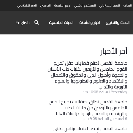
الطالب
الصف الإلكتروني
المستودع الرقمي
ادعم الجامعة
الخريجين
البريد الالكتروني
English
البحث والتطوير
اخبار وانشطة
الحياة الجامعية
آخر الأخبار
جامعة القدس تختتم فعاليات حفل تخريج
الفوج الخامس والأربعين لكليات طب الأسنان
والدعوة وأصول الدين والحقوق والأعمال
والاقتصاد والعلوم والتكنولوجيا والعلوم
التربوية والآداب
Yesterday الساعة 10:08 pm
جامعة القدس تطلق احتفالات تخريج الفوج
الخامس والأربعين من كليات الطب
والهندسة والقدس بارد والدراسات العليا
6 أغسطس الساعة 9:08 pm
جامعة القدس تحصد اعتماد برنامج دكتور