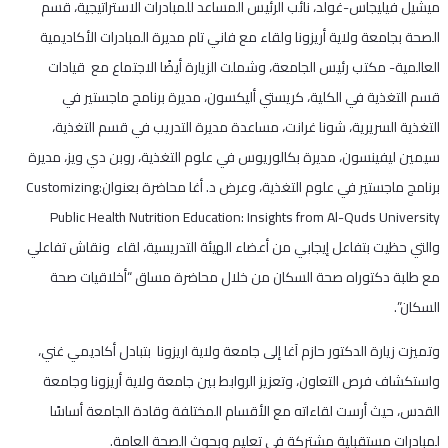
ميشيل فيليجاس-غولد، نائب الرئيس المساعد للمبادرات الاستراتيجية، قسم
الصحة بجامعة ولاية أريزونا ولقاء مع فاني تام مديرة المبادرات الأكاديمية
العالمية- مكتب رئيس الجامعة، وشملت الزيارة أيضًا الاجتماع مع قيادات
قسم التغذية في الكلية، كريستي أليكسون، مديرة برنامج ماجستير في
التغذية السريرية، شونا غرانت، مساعدة مديرة التدريب في قسم التغذية،
سيمين ليفينسون، مديرة بكالوريوس في علوم التغذية، روبن دي ويز، مديرة
برنامج ماجستير في علوم التغذية، وعرض د. أغا محاضرة بعنوان:Customizing
Public Health Nutrition Education: Insights from Al-Quds University
والتي حظيت بتفاعل إيجابي من أعضاء الهيئة التدريسية، لقاء ونقاش تفاعلي
مع طلبة دكتوراه صحة السكان من خلال محاضرة مساق “أخلاقيات صحة
السكان”.
وتميزت زيارة الدكتور حازم آغا إلى جامعة ولاية اريزونا بتبادل أكاديمي غني،
واستكشاف فرص التعاون، وتعزيز الروابط بين جامعة ولاية أريزونا وجامعة
القدس، حيث أرست لقاءاته مع الأقسام المختلفة وقادة الجامعة أساسًا
لمبادرات مستقبلية مشتركة في تعليم وبحوث الصحة العامة.