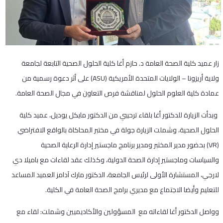
زار عميد كلية الصحة العامة د. حازم أغا كلية الحلول الصحية التابعة لجامعة
ولاية أريزونا – الولايات المتحدة الأمريكية (ASU) على أثر دعوة رسمية من
عمادة كلية العلوم الحلول لمناقشة فرص التعاون في مجال الصحة العامة.
وبدأت الزيارة للدكتور أغا بلقاء ترحيبي من الدكتور مايكل يوديل، عميد كلية
الحلول الصحية، وشملت الزيارة جولة في مختبر المحاكاة بالواقع الافتراضي
(VR) بحضور مدير المختبر ومدير برنامج ماجستير إدارة الرعاية الصحية
والسياسات وماجستير إدارة الصحة الدولية، وكذلك عقد لقاءات مع باميلا دي
لارجي، المستشارة الأولى لرئيس الجامعة، الدكتور مارك آدامز العميد المساعد
للتعليم وأيضا الاجتماع مع مديري برامج الصحة العامة في الكلية.
وواصل الدكتور أغا لقاءاته مع المسؤولين والأكاديميين وشملت: لقاء مع