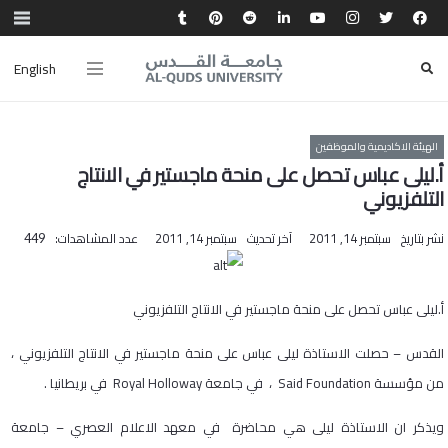
English
الهيئة الاكاديمية والموظفين
أ.ليلى عباس تحصل على منحة ماجستير في الانتاج
التلفزيوني
نشر بتاريخ
سبتمبر 14, 2011
آخر تحديث
سبتمبر 14, 2011
عدد المشاهدات:
449
أ.ليلى عباس تحصل على منحة ماجستير في الانتاج التلفزيوني
القدس – حصلت الاستاذة ليلى عباس على منحة ماجستير في الانتاج التلفزيوني ،
من مؤسسة Said Foundation ، في جامعة Royal Holloway في بريطانيا .
ويذكر ان الاستاذة ليلى هي محاضرة في معهد الاعلام العصري – جامعة