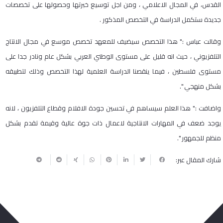
القدس، في المجال الاعلامي ، ومن اجل توسيع خبرتها وحصولها على تخصصات
جديدة ستكمل الدراسة في التخصص المذكور .
وقالت عباس :" هذا التخصص سيضيف للمعهد تخصص موسع في مجال الانتاج
التلفزيوني ، حيث انه قليل على مستوى الوطني العربي بشكل عام ونادر جدا على
مستوى فلسطين ، فيما ينقصنا الدراسة العلمية لهذا التخصص وذلك لتطبيقه
بشكل منهجي ".
واضافت :" هذا العلم سيساهم في تحسين جودة الافلام وقطاع التلفزيون ، لانه
يوجد ضعف في المهارات الانتاجية لاعمال ذات جوة عالية وقيمة تقدم بشكل
منظم للجمهور ".
شارك المقال عبر: