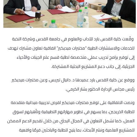
وقّعت كلية القدس بارد للآداب والعلوم في جامعة القدس وشركة النخبة
للخدمات والاستشارات الطبية “مختبرات ميديكير” اتفاقية تعاون مشترك تهدف
إلى توفير برامج تدريب عملي متخصصة لطلبة قسم علم الجينات والأحياء
الجزيئية، إلى جانب دعم المشاريع البحثية المشتركة.
ووقع عن كلية القدس بارد عميدها د. دانيال تيريس، وعن مختبرات ميديكير
رئيس مجلس الإدارة الدكتور بشار الكرمي.
ونصت الاتفاقية على توفير مختبرات ميديكير لفرص تدريبية ميدانية متقدمة
للطلبة الخريجين، بما يسهم في تطوير مهاراتهم التطبيقية وتأهيلهم لسوق
العمل، كما تشمل التعاون في المجال البحثي من خلال تقديم الدعم الممكن
للمشاريع العلمية ونشر الأبحاث، بما يتيح للطلبة والباحثين فرصًا واقعية