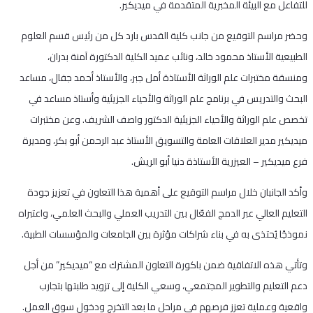
للتفاعل مع البيئة المخبرية المتقدمة في ميديكير.
وحضر مراسم التوقيع من جانب كلية القدس بارد كل من رئيس قسم العلوم
الطبيعية الأستاذ محمود خالد، ونائب عميد الكلية الدكتورة آمنة بدران،
ومنسقة مختبرات علم الوراثة الأستاذة أمل جبر، والأستاذ أحمد جفال، مساعد
البحث والتدريس في برنامج علم الوراثة والأحياء الجزيئية وأستاذ مساعد في
تخصص علم الوراثة والأحياء الجزيئية الدكتور واصف الشريف. وعن مختبرات
ميديكير مدير العلاقات العامة والتسويق الأستاذ عبد الرحمن أبو بكر، ومديرة
فرع ميديكير – العيزرية الأستاذة دنيا أبو الريش.
وأكد الجانبان خلال مراسم التوقيع على أهمية هذا التعاون في تعزيز جودة
التعليم العالي عبر الدمج الفعّال بين التدريب العملي والبحث العلمي، واعتبراه
نموذجًا يُحتذى به في بناء شراكات مؤثرة بين الجامعات والمؤسسات الطبية.
وتأتي هذه الاتفاقية ضمن باكورة التعاون المشترك مع “ميديكير” من أجل
دعم التعليم والتطوير المجتمعي، وسعي الكلية إلى تزويد طلبتها بتجارب
واقعية وعملية تعزز فرصهم في مراحل ما بعد التخرج ودخول سوق العمل.