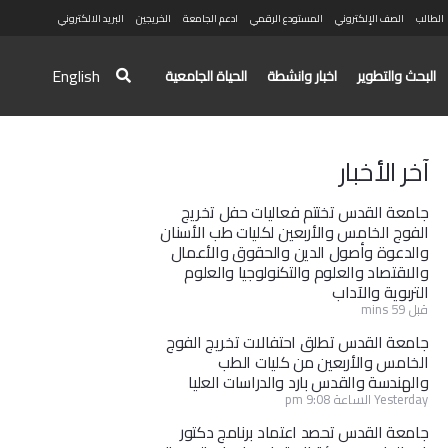
الطالب
الصف الإلكتروني
المستودع الرقمي
ادعم الجامعة
الخريجين
البريد الالكتروني
English
البحث والتطوير
اخبار وانشطة
الحياة الجامعية
آخر الأخبار
جامعة القدس تختتم فعاليات حفل تخريج
الفوج الخامس والأربعين لكليات طب الأسنان
والدعوة وأصول الدين والحقوق والأعمال
والاقتصاد والعلوم والتكنولوجيا والعلوم
التربوية والآداب
قبل 59 mins
جامعة القدس تطلق احتفالات تخريج الفوج
الخامس والأربعين من كليات الطب
والهندسة والقدس بارد والدراسات العليا
Yesterday الساعة 9:08 pm
جامعة القدس تحصد اعتماد برنامج دكتور