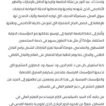
وتحدث أ.د. عبد النور عن نشأة الجامعة وتاريخها الحافل بالإنجازات، والتطور
الأكاديمي الذي شهدته برامجها وتخصصاتها الحديثة المواكبة لاحتياجات
سوق العمل، مستعرضًا التحديات التي تواجه الجامعة وآليات التصدي لها،
بالإضافة إلى قصص النجاح المتميزة التي تنبع من كادرها الأكاديمي وطلبتها.
وأشار إلى خطط الجامعة الرامية إلى توسيع علاقاتها مع المؤسسات الدولية
المختلفة، مؤكدًا أن مثل هذا التعاون يسهم في خدمة المجتمعين
الفلسطيني والمقدسي، موضحًا أهمية تعزيز الشراكات لتشمل برامج التبادل
الطلابي والبحثي، بما يوفر للطلبة فرصًا للانفتاح على العالم والتبادل الثقافي.
كما استعرض كل من د. ناصر الدين، ود. نسيبة، ود. قصراوي المشاريع التي
تدعمها المؤسسات الفرنسية، مقدمين شكرهم العميق للقنصلية
والمؤسسات الفرنسية على هذا الدعم، ومعبرين عن تطلعهم إلى المزيد من
التعاون المثمر في دعم التعليم العالي في فلسطين.
من جانبه، أكد السيد كاسيانيديس التزام فرنسا بدعم التعليم العالي في
فلسطين، معبرًا عن تقديره للدور الريادي الذي تقوم به جامعة القدس في