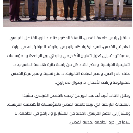
استقبل رئيس جامعة القدس، الأستاذ الدكتور حنا عبد النور، القنصل الفرنسي
العام في القدس، السيد نيكولا كاسيانيديس، والوفد المرافق له، في زيارة
رسمية تهدف إلى تعزيز التعاون الأكاديمي والبحثي بين الجامعة والمؤسسات
التعليمية الفرنسية. وحضر اللقاء كل من رئيسة دائرة هندسة الحاسوب، د.
صفاء ناصر الدين، ومدير العيادة القانونية، د. منير نسيبة، ومدير مركز القدس
للتكنولوجيا وريادة الأعمال، د. رضوان قصراوي.
وخلال اللقاء، أعرب أ.د. عبد النور عن ترحيبه بالقنصل الفرنسي، مشيدًا
بالعلاقات التاريخية التي تربط جامعة القدس بالمؤسسات الأكاديمية الفرنسية،
ومشيرًا إلى الدعم الفرنسي للعديد من المشاريع والبرامج في الجامعة، لا
سيما في حرم الجامعة بمدينة القدس.