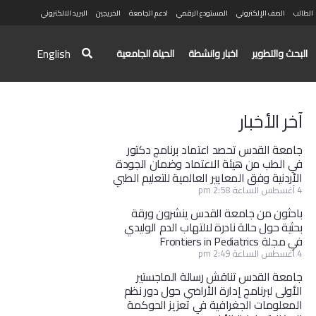
الطالب
الصف الإلكتروني
المستودع الرقمي
ادعم الجامعة
الخريجين
البريد الالكتروني
English
البحث والتطوير
اخبار وانشطة
الحياة الجامعية
آخر الأخبار
جامعة القدس تحصد اعتماد برنامج دكتور
في الطب من هيئة الاعتماد وضمان الجودة
الأردنية وفق المعايير العالمية للتعليم الطبي
4 أغسطس الساعة 2:58 pm
باحثون من جامعة القدس ينشرون ورقة
بحثية حول حالة نادرة لالتهاب الدم الوليدي
في مجلة Frontiers in Pediatrics
4 أغسطس الساعة 2:49 pm
جامعة القدس تناقش رسالة الماجستير
الأولى لبرنامج إدارة الأراضي حول دور نظم
المعلومات الجغرافية في تعزيز الحوكمة