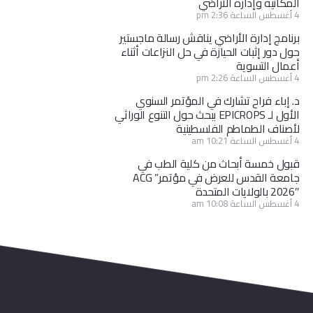
المكانية وإدارة الأراضي
4 أغسطس الساعة 2:36 pm
برنامج إدارة الأراضي يناقش رسالة ماجستير
حول دور إثبات الحيازة في حل النزاعات أثناء
أعمال التسوية
4 أغسطس الساعة 2:26 pm
د. إباء فراح تشارك في المؤتمر السنوي
الأول لـ EPICROPS ببحث حول التنوع الوراثي
لأصناف الطماطم الفلسطينية
4 أغسطس الساعة 10:21 am
قبول خمسة أبحاث من كلية الطب في
جامعة القدس للعرض في مؤتمر” ACG
2026″ بالولايات المتحدة
4 أغسطس الساعة 10:08 am