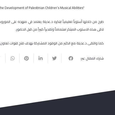
"The Employment of Palestinian Popular Lyrical Melodies in the Development of Palestinian Children’s Musical Abilities"
طرح من خلالها أسلوباً تعليمياً ابتكره د.عديلة يعتمد في منهجه على المورو
لاقى هذه الاسلوب المبتكر اهتماماً وتقديراً كبيراً من قبل الحضور.
كما والتقى د.عديلة مع الكثير من الوفود المشاركة بهدف فتح قنوات تعاون
شارك المقال عبر: