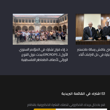
راضي يناقش رسالة ماجستير
د. إباء فراح تشارك في المؤتمر السنوي
يازة في حل النزاعات أثناء
الأول لـ EPICROPS ببحث حول التنوع
الوراثي لأصناف الطماطم الفلسطينية
اشترك في القائمة البريدية
قم بادخال بريدك الالكتروني لتصلك النشرة الالكترونية بانتظام