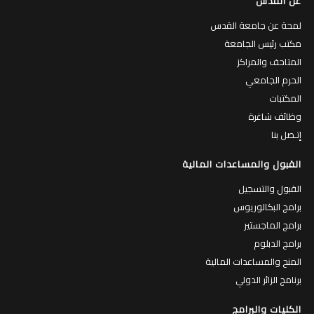
عن القدس
لمحة عن جامعة القدس
مكتب رئيس الجامعة
المتاحف والمراكز
الحرم الجامعي
المكتبات
وظائف شاغرة
إتـصل بنا
القبول والمساعدات المالية
القبول والتسجيل
برامج البكالوريوس
برامج الماجستير
برامج الدبلوم
المنح والمساعدات المالية
برنامج الزائر الدولي
الكليات والبرامج