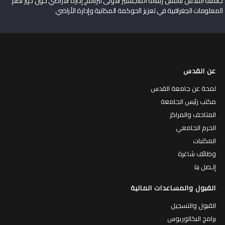
جامعة القدس تناقش رسالة الماجستير الأولى لبرنامج إدارة الأراضي حول دور نظم
المعلومات الجغرافية في تعزيز الحوكمة المكانية وإدارة الأراضي
عن القدس
لمحة عن جامعة القدس
مكتب رئيس الجامعة
المتاحف والمراكز
الحرم الجامعي
المكتبات
وظائف شاغرة
إتـصل بنا
القبول والمساعدات المالية
القبول والتسجيل
برامج البكالوريوس