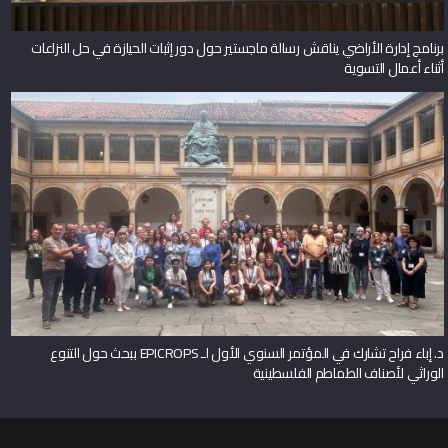
برنامج إدارة الأراضي يناقش رسالة ماجستير حول دور إثبات الحيازة في حل النزاعات
أثناء أعمال التسوية
د. إباء فراح تشارك في المؤتمر السنوي الأول لـ EPICROPS ببحث حول التنوع
الوراثي لأصناف الطماطم الفلسطينية