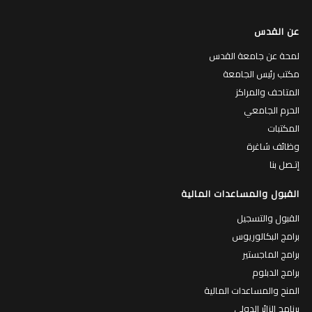
عن القدس
لمحة عن جامعة القدس
مكتب رئيس الجامعة
المتاحف والمراكز
الحرم الجامعي
المكتبات
وظائف شاغرة
إتـصل بنا
القبول والمساعدات المالية
القبول والتسجيل
برامج البكالوريوس
برامج الماجستير
برامج الدبلوم
المنح والمساعدات المالية
برنامج الزائر الدولي