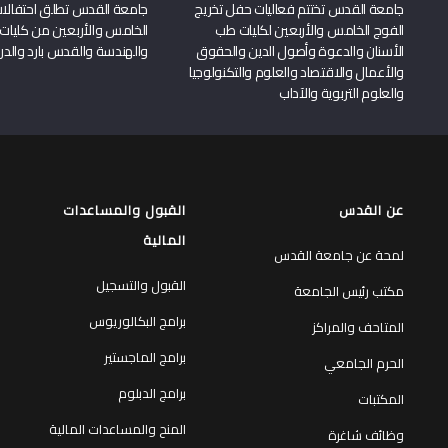
جامعة القدس تختتم فعاليات حفل تخريج
جامعة القدس تطلق احتفالات
الفوج الخامس والأربعين لكليات طب
الخامس والأربعين من كليات
الأسنان والدعوة وأصول الدين والحقوق
والهندسة والقدس بارد والدرا
والأعمال والاقتصاد والعلوم والتكنولوجيا
والعلوم التربوية والآداب
عن القدس
القبول والمساعدات
المالية
لمحة عن جامعة القدس
القبول والتسجيل
مكتب رئيس الجامعة
برامج البكالوريوس
المتاحف والمراكز
برامج الماجستير
الحرم الجامعي
برامج الدبلوم
المكتبات
المنح والمساعدات المالية
وظائف شاغرة