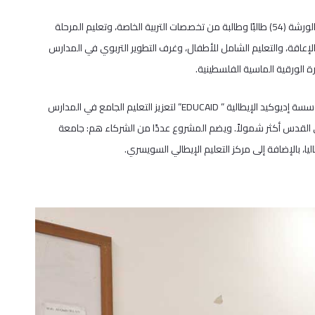
وأجرت لوتشيا تدريبًا لطلبة البكالوريوس في كلية العلوم التربوية شارك في الورشة (54) طالبًا وطالبة من تخصصات التربية الخاصة، وتعليم المرحلة
عاقة، والتعليم الشامل للأطفال، وغرف التطوير التربوي في المدارس
 الورقية الماسية الفلسطينية.
ويهدف مشروع التعليم الجامع الذي أطلقه معهد الطفل بالشراكة مع مؤسسة إديوكيد الإيطالية ” EDUCAID” لتعزيز التعليم الجامع في المدارس
 القدس أكثر شمولاً. ويضم المشروع عددًا من الشركاء هم: جامعة