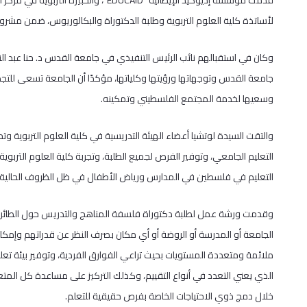
لأساتذة كلية العلوم التربوية وطلبة الدكتوراة والبكالوريوس، ضمن مشروع 
وكان في استقبالهم نائب الرئيس التنفيذي في جامعة القدس د. حنا عبد النو
جامعة القدس وتوجهاتها ورؤيتها وكلياتها، مؤكدًا أن الجامعة تسعى للتجدي
وسعيها لخدمة المجتمع الفلسطيني وتمكينه.
والتقت السيدة لوتشيا أعضاء الهيئة التدريسية في كلية العلوم التربوية و
التعليم الجامعي، وتوفير الفرص لجميع الطلبة، وتجربة كلية العلوم التربوية في
التعليم في فلسطين في المدارس ورياض الأطفال في ظل الظروف الحالية
وقدمت ورشة عمل لطلبة دكتوراة فلسفة المناهج والتدريس حول الطائرة ا
الجامعة أو المدرسة أو الروضة أو أي مكان بصرف النظر عن قدراتهم وإمكاني
ملائمة ومتعددة المستويات بحيث تراعي الفوارق الفردية، وتوفير بيئة تع
الذي يعني التعدد في أنواع التقييم، وكذلك التركيز على مساعدة كل المتعلمي
خلال دمج ذوي الاحتياجات الخاصة بفرص حقيقية للتعلم.