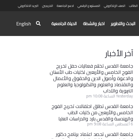
الطالب
الصف الإلكتروني
المستودع الرقمي
ادعم الجامعة
الخريجين
البريد الالكتروني
English
البحث والتطوير
اخبار وانشطة
الحياة الجامعية
آخر الأخبار
جامعة القدس تختتم فعاليات حفل تخريج
الفوج الخامس والأربعين لكليات طب الأسنان
والدعوة وأصول الدين والحقوق والأعمال
والاقتصاد والعلوم والتكنولوجيا والعلوم
التربوية والآداب
Yesterday الساعة 10:08 pm
جامعة القدس تطلق احتفالات تخريج الفوج
الخامس والأربعين من كليات الطب
والهندسة والقدس بارد والدراسات العليا
6 أغسطس الساعة 9:08 pm
جامعة القدس تحصد اعتماد برنامج دكتور