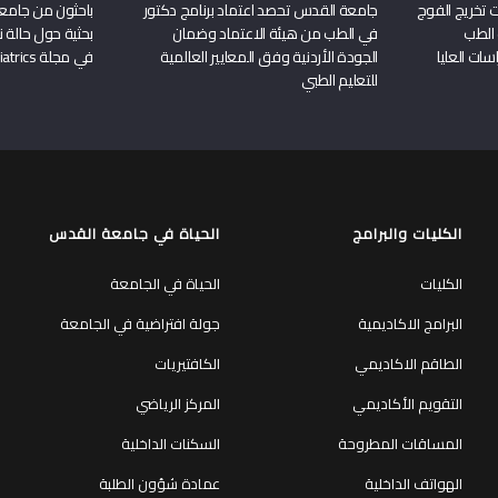
 تخريج الفوج
جامعة القدس تحصد اعتماد برنامج دكتور
باحثون من جامع
 الطب
في الطب من هيئة الاعتماد وضمان
بحثية حول حالة نا
سات العليا
الجودة الأردنية وفق المعايير العالمية
في مجلة Frontiers in Pediatrics
للتعليم الطبي
الكليات والبرامج
الحياة في جامعة القدس
الكليات
الحياة في الجامعة
البرامج الاكاديمية
جولة افتراضية في الجامعة
الطاقم الاكاديمي
الكافتيريات
التقويم الأكاديمي
المركز الرياضي
المساقات المطروحة
السكنات الداخلية
الهواتف الداخلية
عمادة شؤون الطلبة