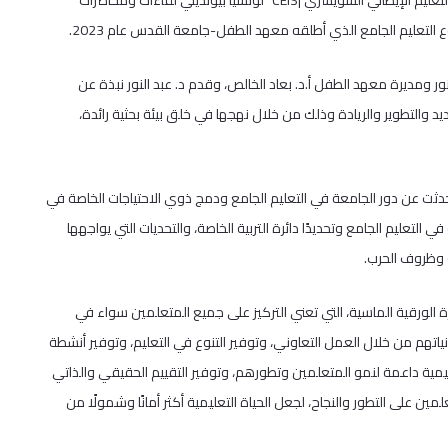
قدمت مؤسسة إديوكيد الإيطالية “EDUCAID”، والخبيرة التربوية في مركز التعليم الإيطالي السويسري |CEIS” لوتشيا بيونديلي لقاءات ومحاضرات
التعليم الجامع الذي أطلقه معهد الطفل-جامعة القدس عام 2023.
ر ومديرة معهد الطفل أ.د. بعاد الخالص، وقدم د. عبد النور نبذة عن
د والتطوير والريادة وذلك من خلال نهجها في خلق بيئة بحثية رائدة،
تحدثت عن دور الجامعة في التعليم الجامع ودمج ذوي الاحتياجات الخاصة في
 التعليم الجامع وتحديدًا دائرة التربية الخاصة، والتحديات التي يواجهها
 وظروف الحرب.
لورقية الماسية، التي تعني التركيز على جميع المتعلمين سواء في
اتهم من خلال العمل التعاوني، وتوفير التنوع في التعليم، وتوفير أنشطة
ليمية داعمة لنمو المتعلمين وتطورهم، وتوفير التقييم الحقيقي والذاتي
ن على التطور والنجاح، لجعل الحياة التعليمية أكثر أمانًا وشمولًا من