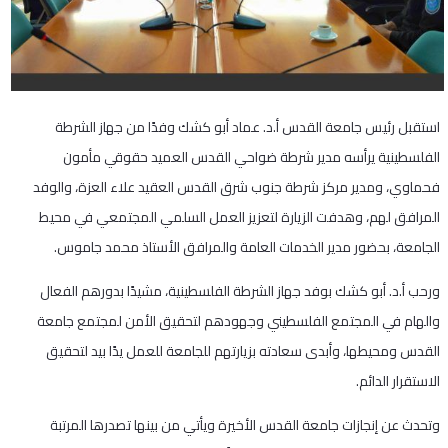
استقبل رئيس جامعة القدس أ.د. عماد أبو كشك وفدًا من جهاز الشرطة
الفلسطينية يرأسه مدير شرطة ضواحي القدس العميد حقوقي مأمون
فحماوي، ومدير مركز شرطة جنوب شرق القدس العقيد علاء العزة، والوفد
المرافق لهم، وهدفت الزيارة لتعزيز العمل السلمي المجتمعي في محيط
الجامعة، بحضور مدير الخدمات العامة والمرافق الأستاذ محمد جاموس.
ورحب أ.د. أبو كشك بوفد جهاز الشرطة الفلسطينية، مشيدًا بدورهم الفعال
والهام في المجتمع الفلسطيني وجهودهم لتحقيق الأمن لمجتمع جامعة
القدس ومحيطها، وأبدى سعادته بزيارتهم للجامعة للعمل يدًا بيد لتحقيق
الاستقرار الدائم.
وتحدث عن إنجازات جامعة القدس الأخيرة ويأتي من بينها تصدرها المرتبة