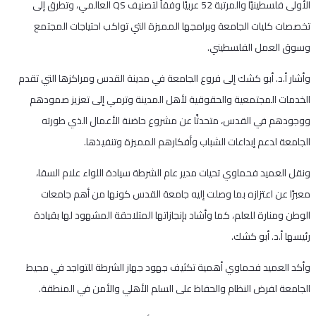
الأولى فلسطينيًا والمرتبة 52 عربيًا وفقاً لتصنيف QS العالمي، وتطرق إلى
تخصصات كليات الجامعة وبرامجها المميزة التي تواكب احتياجات المجتمع
وسوق العمل الفلسطيني.
وأشار أ.د. أبو كشك إلى فروع الجامعة في مدينة القدس ومراكزها التي تقدم
الخدمات المجتمعية والحقوقية لأهل المدينة وترمي إلى تعزيز صمودهم
ووجودهم في القدس، متحدثًا عن مشروع حاضنة الأعمال الذي طورته
الجامعة لدعم إبداعات الشباب وأفكارهم المميزة وتنفيذها.
ونقل العميد فحماوي تحيات مدير عام الشرطة سيادة اللواء علام السقا،
معبرًا عن اعتزازه بما وصلت إليه جامعة القدس كونها من أهم جامعات
الوطن ومنارة للعلم، كما وأشاد بإنجازاتها المتلاحقة المشهود لها بقيادة
رئيسها أ.د. أبو كشك.
وأكد العميد فحماوي أهمية تكثيف جهود جهاز الشرطة للتواجد في محيط
الجامعة لفرض النظام والحفاظ على السلم الأهلي والأمن في المنطقة.