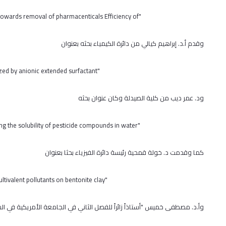
"advanced membrane wastewater treatment plant towards removal of pharmacenticals Efficiency of"،
وقدم أ.د. إبراهيم كيالي من دائرة الكيمياء بحثه بعنوان
"water-diesel microemulsions stabilized by anionic extended surfactant"،
ود. عمر ديب من كلية الصيدلة وكان عنوان بحثه
"Is it possible to develop a QSPR model for predicting the solubility of pesticide compounds in water"،
كما وقدمت د. خولة قمحية رئيسة دائرة الفيزياء بحثا بعنوان
"Effect of valance on the retention of multivalent pollutants on bentonite clay"،
وأ.د. مصطفى خميس "أستاذاً زائراً للفصل الثاني في الجامعة الأمريكية في الشا