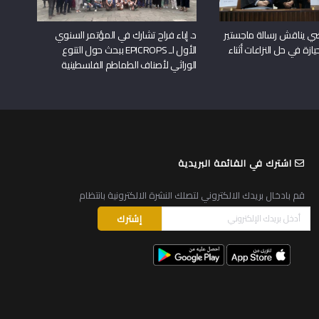
راضي يناقش رسالة ماجستير
د. إباء فراح تشارك في المؤتمر السنوي
يازة في حل النزاعات أثناء
الأول لـ EPICROPS ببحث حول التنوع
الوراثي لأصناف الطماطم الفلسطينية
اشترك في القائمة البريدية
قم بادخال بريدك الالكتروني لتصلك النشرة الالكترونية بانتظام