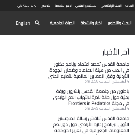
الطالب
الصف الإلكتروني
المستودع الرقمي
ادعم الجامعة
الخريجين
البريد الالكتروني
English
البحث والتطوير
اخبار وانشطة
الحياة الجامعية
آخر الأخبار
جامعة القدس تحصد اعتماد برنامج دكتور
في الطب من هيئة الاعتماد وضمان الجودة
الأردنية وفق المعايير العالمية للتعليم الطبي
4 أغسطس الساعة 2:58 pm
باحثون من جامعة القدس ينشرون ورقة
بحثية حول حالة نادرة لالتهاب الدم الوليدي
في مجلة Frontiers in Pediatrics
4 أغسطس الساعة 2:49 pm
جامعة القدس تناقش رسالة الماجستير
الأولى لبرنامج إدارة الأراضي حول دور نظم
المعلومات الجغرافية في تعزيز الحوكمة