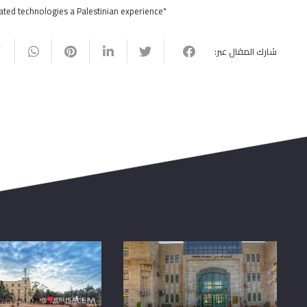
"Advanced treatment of waste y novel integrated technologies a Palestinian experience ".
شارك المقال عبر: