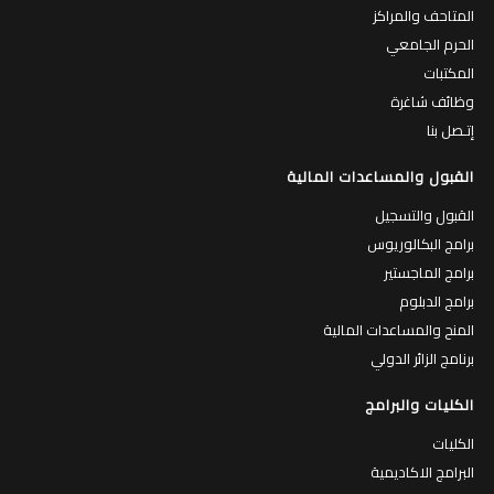
المتاحف والمراكز
الحرم الجامعي
المكتبات
وظائف شاغرة
إتـصل بنا
القبول والمساعدات المالية
القبول والتسجيل
برامج البكالوريوس
برامج الماجستير
برامج الدبلوم
المنح والمساعدات المالية
برنامج الزائر الدولي
الكليات والبرامج
الكليات
البرامج الاكاديمية