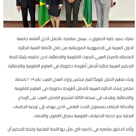
شارك عميد كلية الحقوق د. عيسى مناصرة بالحفل الذي أقامته جامعة
الدول العربية في الجمهورية الموريتانية من خلال الأمانة الفنية للجائزة
المتمثلة بالمركز العربي للبحوث القانونية والقضائية، لدى تكليفه رئيسًا للجنة
التحكيم العربية لجائزة أفضل أطروحة دكتوراة في العلوم القانونية والقضائية.
وجاء تنظيم الحفل تتويجًا لقرار مجلس وزراء العدل العرب عام ٢٠١٩ باعتماد
مقترح إنشاء الجائزة العربية لأفضل أطروحة دكتوراة في العلوم القانونية
والقضائية، وهدف في نسخته الثالثة لتشجيع الباحثين العرب على الإبداع
والحداثة للارتقاء بمستوى البحث العلمي الذي يهدف إلى توجيه الدراسات
البحثية نحو خدمة الاحتياجات القومية بمجال القانون والقضاء.
وأكد الدكتور مناصرة في كلمته التي مثل بها اللجنة العلمية ولجنة التحكيم أن