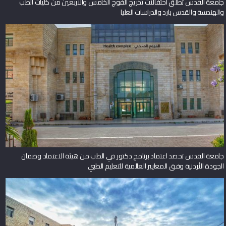
جامعة القدس تطلق احتفالات تخريج الفوج الخامس والأربعين من كليات الطب
والهندسة والقدس بارد والدراسات العليا
جامعة القدس تحصد اعتماد برنامج دكتور في الطب من هيئة الاعتماد وضمان
الجودة الأردنية وفق المعايير العالمية للتعليم الطبي