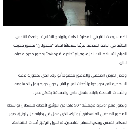
نظمت وحدة الآثار في المكتبة العامة والبرامج الثقافية- جامعة القدس،
الكائنة في البلدة القديمة، عرضًا سينمائيًا لفيلم “مجدولين” بحضور مخرجة
الفيلم الأستاذة آلاء الداية، وفيلم “ذاكرة مُهمشة” بحضور مخرجته حياة
لبنان.
وحضر العرض الصحفي والمصوّر محفوظ أبو ترك، الذي تمحورت قصة
الشخصية التي تدور حولها أحداث الفيلم الثاني حول دوره بنقل المعلومة
والأحداث الحاصلة بالبلاد بشكل خاص والصحافة بشكل عام .
ويصور فيلم “ذاكرة مُهمشة ” 50 عامًا من التوثيق لأحداث فلسطين بواسطة
المصور الصحفي الفلسطيني أبو ترك، الذي عمل في بداياته على توثيق صور
لمعالم القدس وبيعها للسياح القادمين، ثم تحول لتوثيق أحداث الانتفاضة،