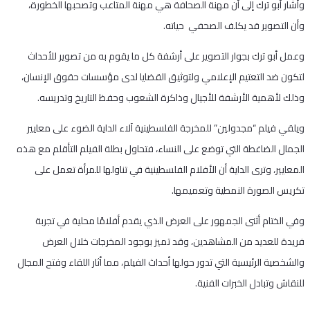
وأشار أبو ترك إلى أن مهنة الصحافة هي مهنة المتاعب وتصحبها الخطورة،
وأن التصوير قد يكلف الصحفي حياته.
وعمل أبو ترك بجوار التصوير على أرشفة كل ما يقوم به من تصوير للأحداث
لتكون ضد التعتيم الإعلامي ولتوثيق القضايا لدى مؤسسات حقوق الإنسان،
وذلك لأهمية الأرشفة للأجيال وذاكرة الشعوب وحفظ التاريخ وتدريسه.
ويلقي فيلم “مجدولين” للمخرجة الفلسطينية آلاء الداية الضوء على معايير
الجمال الضاغطة التي توضع على النساء، فتحاول بطلة الفيلم التأقلم مع هذه
المعايير، وترى الداية أن الأفلام الفلسطينية في تناولها للمرأة تعمل على
تكريس الصورة النمطية وتعميمها.
وفي الختام أثنى الجمهور على العرض الذي يقدم أفلامًا محلية في تجربة
فريدة للعديد من المشاهدين، وقد تميز بوجود المخرجات خلال العرض
والشخصية الرئيسية التي تدور حولها أحداث الفيلم، مما أثار اللقاء وفتح المجال
للنقاش وتبادل الخبرات الفنية.