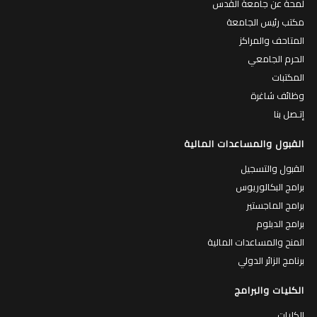
لمحة عن جامعة القدس
مكتب رئيس الجامعة
المتاحف والمراكز
الحرم الجامعي
المكتبات
وظائف شاغرة
إتـصل بنا
القبول والمساعدات المالية
القبول والتسجيل
برامج البكالوريوس
برامج الماجستير
برامج الدبلوم
المنح والمساعدات المالية
برنامج الزائر الدولي
الكليات والبرامج
الكليات