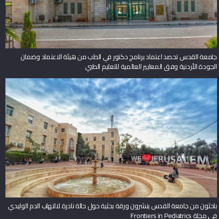
جامعة القدس تحصد اعتماد برنامج دكتور في الطب من هيئة الاعتماد وضمان
الجودة الأردنية وفق المعايير العالمية للتعليم الطبي
باحثون من جامعة القدس ينشرون ورقة بحثية حول حالة نادرة لالتهاب الدم الوليدي
في مجلة Frontiers in Pediatrics