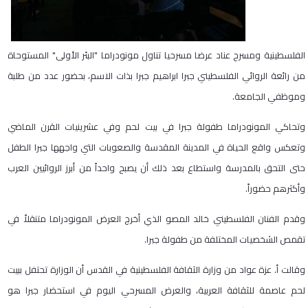
الفلسطينية ومسرح عناد عرضا مسرحيا تناول مونودراما "البئر الأولى" المستوحاة
من رائعة الروائي الفلسطيني جبرا ابراهيم جبرا بذات الاسم، بحضور عدد من طلبة
وموظفي الجامعة.
وتحاكي المونودراما طفولة جبرا في بيت لحم وفي عشرينيات القرن الماضي
وتعكس واقع الحياة في المدينة المقدسة والصعوبات التي واجهها جبرا الطفل
حتى التحق بالمدرسة واستطاع بعد ذلك أن يصبح واحداً من أبرز الروائيين العرب
وأكثرهم حضوراً.
وقدم الفنان الفلسطيني خالد المصو الذي أخرج العرض المونودراما متنقلاً في
تقمص الشخصيات المختلفة من طفولة جبرا.
وقالت أ. عزة عواد من وزارة الثقافة الفلسطينية في القدس أن الوزارة تحتفل ببيت
لحم عاصمة للثقافة العربية، والعرض المسرحي اليوم في استحضار جبرا هو