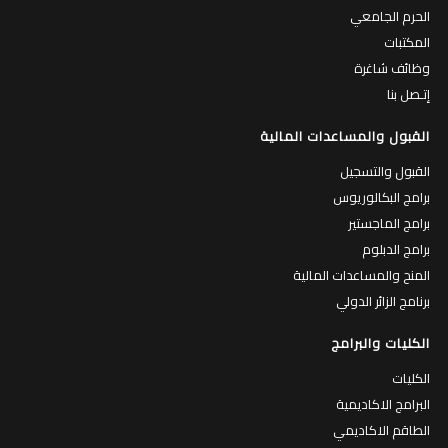
الحرم الجامعي
المكتبات
وظائف شاغرة
إتـصل بنا
القبول والمساعدات المالية
القبول والتسجيل
برامج البكالوريوس
برامج الماجستير
برامج الدبلوم
المنح والمساعدات المالية
برنامج الزائر الدولي
الكليات والبرامج
الكليات
البرامج الاكاديمية
الطاقم الاكاديمي