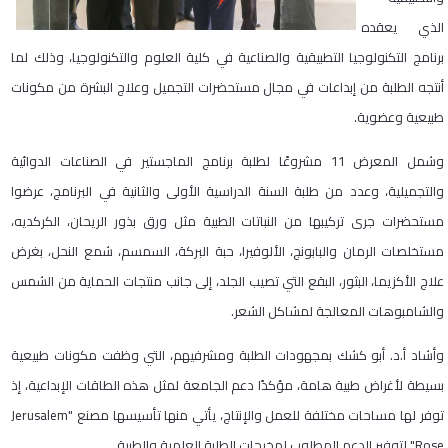
الذي يعقده
برنامج التكنولوجيا التطبيقية والصناعية في كلية العلوم والتكنولوجيا، وذلك لما
أنتجه الطلبة من إبداعات في مجال مستحضرات التجميل وعلاج البشرة من مكونات
طبيعية وعضوية.
وشمل المعرض 11 مشروعًا لطلبة برنامج الماجستير في الصناعات الدوائية
والتجميلية، وعدد من طلبة السنة الدراسية الأولى والثانية في البرنامج، عرضوا
مستحضرات جرى تركيبها من النباتات الطبية مثل ورق بذور الريحان، الكركديه،
مستخلصات الرمان والبابونج، الألوفيرا، حبة البركة، السمسم، شمع النحل، بغرض
علاج الأكزيما، البثور، البقع التي تصيب الجلد، إلى جانب منتجات الحماية من الشمس
والشامبوهات المعالجة لمشاكل الشعر.
وأشاد أ.د. أبو كشك بمجهودات الطلبة ومشرفيهم، التي وظفت مكونات طبيعية
بسيطة لأغراض طبية هامة، مؤكدًا دعم الجامعة لمثل هذه الطاقات الإبداعية، إذ
توفر لها مساحات مختلفة للعمل والإنتاج، يأتي منها تأسيسها مصنع "Jerusalem
Rose" لتوفير الدعم المطلوب لمخرجات الطلبة العلمية والطبية.