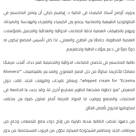
بدوره، أوضح أستاذ الكيمياء في الكلية د. إبراهيم كيالي أن برنامج الماجستير في
التكنولوجيا الطبيعية والصناعية يجمع بين الكيمياء والفيزياء والهندسة والصيدلة،
ويهتم بالتطبيقات العملية لدقة الصناعات الدوائية والغذائية والتجميل بالمؤهلات
العلمية المطلوبة، جامعًا بين النظري والعملي، لذا كان تأسيس المصنع ليكون له
دورًا كبيرًا في دعم هؤلاء الطلبة وتحفيزهم.
طالبة الماجستير في تخصص الصناعات الدوائية والتجميلية قمر حداد، أنتجت مرهمًا
معالجًا للأكزيما مكونّا من جل الصبار العضوي والمدعم بالفيتامينات ""Aloevera
whipped cream for "Eczema"، ويعالج تقرحات والتهابات الجلد، قالت حول
المعرض "هو خطوة مشجعة لتطوير مشاريع أخرى لنا، وقد رحبت بنا الجامعة في
المختبرات والمصنع ووفرت لنا المواد اللازمة أمام تعاون كبيرة بين مختلف
لمكوناتها للخروج بأفضل النتائج.
من جانبها، تمكنت الطالبة هدبة طرايرة من إنتاج دواء مانع للتصبغات وحامٍ من
سرطانات الجلد ومظاهر الشيخوخة المبكرة، تكوّن من الزيوت المستخلصة من بذور