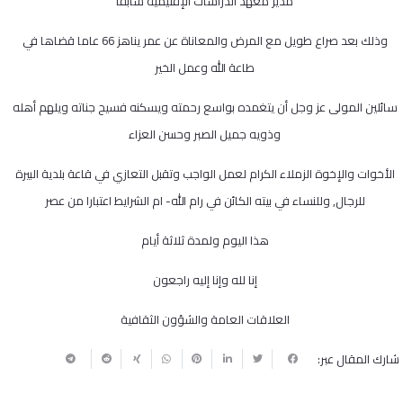
مدير معهد الدراسات الإقليمية سابقا
وذلك بعد صراع طويل مع المرض والمعاناة عن عمر يناهز 66 عاما قضاها في
طاعة الله وعمل الخير
سائلين المولى عز وجل أن يتغمده بواسع رحمته ويسكنه فسيح جناته ويلهم أهله
وذويه جميل الصبر وحسن العزاء
الأخوات والإخوة الزملاء الكرام لعمل الواجب وتقبل التعازي في قاعة بلدية البيرة
للرجال, وللنساء في بيته الكائن في رام الله- ام الشرايط اعتبارا من عصر
هذا اليوم ولمدة ثلاثة أيام
إنا لله وإنا إليه راجعون
العلاقات العامة والشؤون الثقافية
شارك المقال عبر: