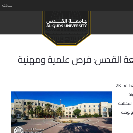
الموظف
معة القدس: فرص علمية ومهنية
دات:
2K
نة
 المختلفة
نولوجية