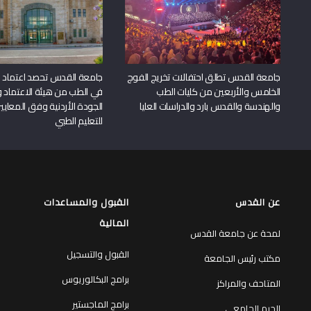
جامعة القدس تطلق احتفالات تخريج الفوج
جامعة القدس تحصد اعتماد بر
الخامس والأربعين من كليات الطب
في الطب من هيئة الاعتماد 
والهندسة والقدس بارد والدراسات العليا
الجودة الأردنية وفق المعايير
للتعليم الطبي
عن القدس
القبول والمساعدات
المالية
لمحة عن جامعة القدس
القبول والتسجيل
مكتب رئيس الجامعة
برامج البكالوريوس
المتاحف والمراكز
برامج الماجستير
الحرم الجامعي