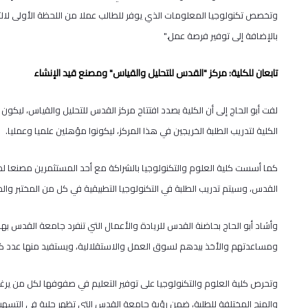
وتخصص تكنولوجيا المعلومات الذي يوفر للطالب عملا من اللحظة الأولى لالتح
بالإضافة إلى توفير فرصة عمل."
تابعان للكلية: مركز "القدس للتحليل والقياس" ومصنع قيد الإنشاء
لفت أبو الحاج إلى أن الكلية بصدد افتتاح مركز القدس للتحليل والقياس، ليكو
الكلية لتدريب الطلبة الخريجين في هذا المركز، ليكونوا مؤهلين علميا وعمليا.
كما أسست كلية العلوم والتكنولوجيا بالشراكة مع أحد المستثمرين مصنعا لمو
القدس، وسيتم تدريب الطلبة في التكنولوجيا التطبيقية في كل من المختبر وال
وأشاد أبو الحاج بحاضنة القدس للريادة والأعمال التي تنفرد جامعة القدس به
ومساعدتهم والأخذ بيدهم لسوق العمل والاستقلالية، ويستفيد منها عدد كبي
وتحرص كلية العلوم والتكنولوجيا على توفير التعليم في صفوفها لكل من يرغ
والمنح المختلفة للطلبة، ضمن رؤية جامعة القدس التي تظهر جلية في التسه