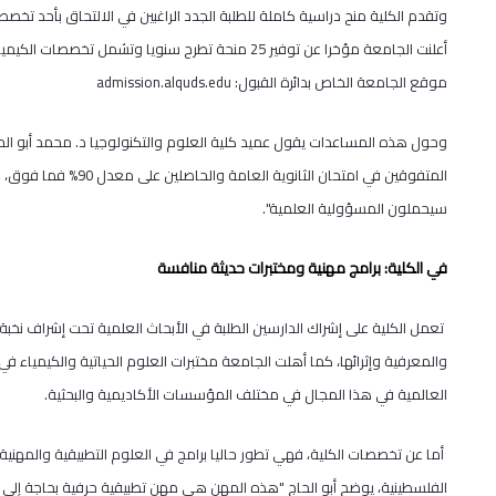
وتقدم الكلية منح دراسية كاملة للطلبة الجدد الراغبين في الالتحاق بأحد تخصصا
أعلنت الجامعة مؤخرا عن توفير 25 منحة تطرح سنويا وتشم
موقع الجامعة الخاص بدائرة القبول:
admission.alquds.edu
وحول هذه المساعدات يقول عميد كلية العلوم والتكنولوجيا د. محمد أبو الحاج 
المتفوقين في امتحان ال
سيحملون المسؤولية العلمية".
في الكلية: برامج مهنية ومختبرات حديثة منافسة
تعمل الكلية على إشراك الدارسين الطلبة في الأبحاث العلمية تحت إشراف نخبة
والمعرفية وإثرائها، كما أهلت الجامعة مختبرات العلوم الحياتية والكيمياء في 
العالمية في هذا المجال في مختلف المؤسسات الأكاديمية والبحثية.
أما عن تخصصات الكلية، فهي تطور حاليا برامج في العلوم التطبيقية والمهني
الفلسطينية، يوضح أبو الحاج "هذه المهن هي مهن تطبيقية حرفية بحاجة إلى مع