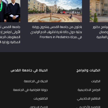
نامج دكتور
باحثون من جامعة القدس ينشرون ورقة
جامعة القدس تن
وضمان
بحثية حول حالة نادرة لالتهاب الدم الوليدي
الأولى لبرنامج إ
 العالمية
في مجلة Frontiers in Pediatrics
المعلومات الجغر
المكانية وإدارة ا
الكليات والبرامج
الحياة في جامعة القدس
الكليات
الحياة في الجامعة
البرامج الاكاديمية
جولة افتراضية في الجامعة
الطاقم الاكاديمي
الكافتيريات
التقويم الأكاديمي
المركز الرياضي