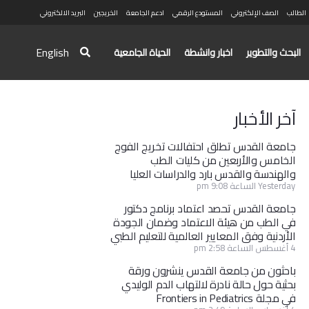
الطالب
الصف الإلكتروني
المستودع الرقمي
ادعم الجامعة
الخريجين
البريد الالكتروني
English
البحث والتطوير
اخبار وانشطة
الحياة الجامعية
آخر الأخبار
جامعة القدس تطلق احتفالات تخريج الفوج
الخامس والأربعين من كليات الطب
والهندسة والقدس بارد والدراسات العليا
Yesterday الساعة 9:08 pm
جامعة القدس تحصد اعتماد برنامج دكتور
في الطب من هيئة الاعتماد وضمان الجودة
الأردنية وفق المعايير العالمية للتعليم الطبي
4 أغسطس الساعة 2:58 pm
باحثون من جامعة القدس ينشرون ورقة
بحثية حول حالة نادرة لالتهاب الدم الوليدي
في مجلة Frontiers in Pediatrics