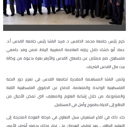
كرم رئيس جامعة محمد الخامس د. فريد الباشا رئيس جامعة القدس أ.د.
عماد أبو كشك خلال زيارته للعاصمة المغربية الرباط، ضمن وفد جامعي
فلسطيني ضم ممثلين عن جامعتي القدس والأزهر بغزة بدعوة من وكالة
بيت مال القدس الشريف.
وثمن الباشا المساهمة المقدرة لجامعة القدس في تعزيز دور النخبة
الفلسطينية الواعدة والمتعلمة، للدفاع عن الحقوق الفلسطينية الثابتة
والمشروعة، من خلال إشاعة العلوم والمعارف، التي تمكن الأجيال من
التطلع إلى الحياة بطموح وأمل في المستقبل.
جاء ذلك في لقاءٍ استعرض سبل التعاون في مرحلة العودة المتدرجة إلى
التعليم النظامي بعد توقف العدوان على غزة، وذلك بحضور أشرف الأعور،