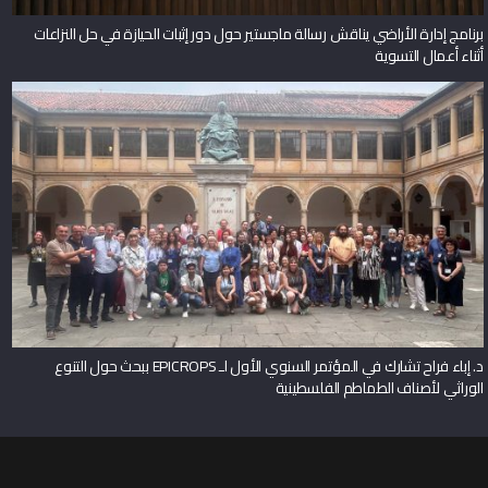
برنامج إدارة الأراضي يناقش رسالة ماجستير حول دور إثبات الحيازة في حل النزاعات
أثناء أعمال التسوية
د. إباء فراح تشارك في المؤتمر السنوي الأول لـ EPICROPS ببحث حول التنوع
الوراثي لأصناف الطماطم الفلسطينية