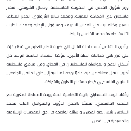
وزير شؤون القدس في الحكومة الفلسطينية، وجمال الشوبكي، سفير
فلسطين لدى المملكة المغربية، ومحمد سالم الشرقاوي، المدير المكلف
بتسيير وكالة بيت مال القدس الشريف، ومسؤولي الإدارة وعمداء الكليات
التابعة لجامعة محمد الخامس بالرباط.
وأعرب الباشا عن أسفه لحالة الشلل التي ضربت قطاع التعليم في قطاع غزة،
على غرار باقي قطاعات الحياة الأخرى، مؤكدًا استعداد الجامعة لتوجيه كل
أشكال الدعم والمواساة للفلسطينيين في القطاع، وفي مناطق فلسطينية
أخرى لا تقل معاناة عن غزة، داعيًا بهذه المناسبة إلى خلق الملتقى الجامعي
السنوي الفلسطيني كإطار مستدام للتعاون والشراكة.
وأشاد الوفد الفلسطيني بالهبة التضامنية المشهودة للمملكة المغربية مع
الشعب الفلسطيني، متمثلًا بالعمل الدؤوب والمتواصل للملك محمد
السادس، رئيس لجنة القدس، ورسائله الواضحة في حق المقدسات الإسلامية
والمسيحية في القدس