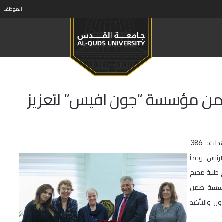
الموظف
 من مؤسسة “جون افيس” لتعزيز
دات:
386
ئيس، وفداً
طلبة مخيم
لمؤسسة ضمن
 والتأكيد