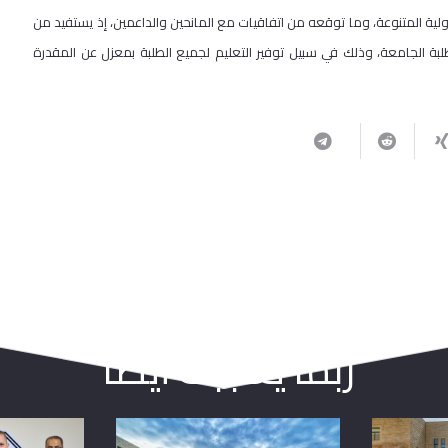
ية المتنوعة، وما توقعه من اتفاقيات مع المانحين والداعمين، إذ يستفيد من
والمساعدات المالية في جامعة القدس ما يزيد عن 45% من طلبة الجامعة، وذلك في سبيل توفير التعليم لجميع الطلبة بمعزل عن المقدرة
ربما يعجبك أيضا