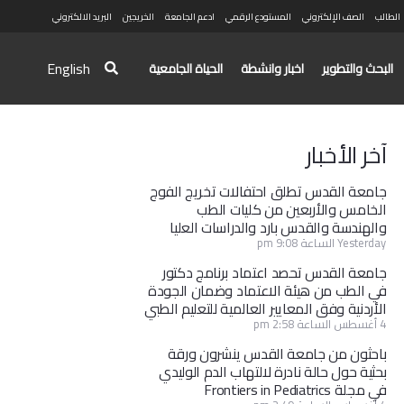
الطالب
الصف الإلكتروني
المستودع الرقمي
ادعم الجامعة
الخريجين
البريد الالكتروني
English
البحث والتطوير
اخبار وانشطة
الحياة الجامعية
آخر الأخبار
جامعة القدس تطلق احتفالات تخريج الفوج
الخامس والأربعين من كليات الطب
والهندسة والقدس بارد والدراسات العليا
Yesterday الساعة 9:08 pm
جامعة القدس تحصد اعتماد برنامج دكتور
في الطب من هيئة الاعتماد وضمان الجودة
الأردنية وفق المعايير العالمية للتعليم الطبي
4 أغسطس الساعة 2:58 pm
باحثون من جامعة القدس ينشرون ورقة
بحثية حول حالة نادرة لالتهاب الدم الوليدي
في مجلة Frontiers in Pediatrics