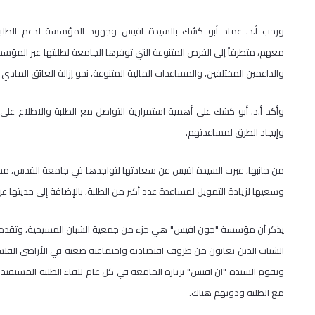
ورحب أ.د. عماد أبو كشك بالسيدة افيس وجهود المؤسسة لدعم الطلبة
معهم، متطرقاً إلى الفرص المتنوعة التي توفرها الجامعة لطلبتها عبر المؤس
والداعمين المختلفين، والمساعدات المالية المتنوعة، نحو إزالة العائق المادي ل
وأكد أ.د. أبو كشك على أهمية استمرارية التواصل مع الطلبة والاطلاع على
وإيجاد الطرق لمساعدتهم.
من جانبها، عبرت السيدة افيس عن سعادتها لتواجدها في جامعة القدس، مشي
وسعيها لزيادة التمويل لمساعدة عدد أكبر من الطلبة، بالإضافة إلى حديثها عن 
يذكر أن مؤسسة "جون افيس" هي جزء من جمعية الشبان المسيحية، وتقدم ا
الشباب الذين يعانون من ظروف اقتصادية واجتماعية صعبة في الأراضي الفل
وتقوم السيدة "ان افيس" بزيارة الجامعة في كل عام للقاء الطلبة المستفيد
مع الطلبة وذويهم هناك.