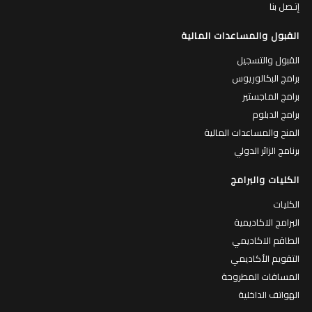
إتـصل بنا
القبول والمساعدات المالية
القبول والتسجيل
برامج البكالوريوس
برامج الماجستير
برامج الدبلوم
المنح والمساعدات المالية
برنامج الزائر الدولي
الكليات والبرامج
الكليات
البرامج الاكاديمية
الطاقم الاكاديمي
التقويم الأكاديمي
المساقات المطروحة
الهواتف الداخلية