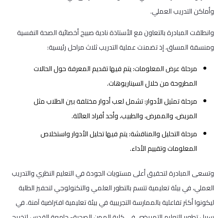
وأماكن التدريب العملي.
وانطلقت المبادرة بالتعاون مع الأستاذة نادية صبيح أخصائية الصحة النفسية
ومنسقة المساق، إذ تضمنت عملية التدريب ثلاث مراحل رئيسية:
مرحلة عرض المعلومات: يتم فيها تقديم المعرفة حول الحالات
المطروحة من خلال السيناريوهات.
مرحلة تمثيل الأدوار: تشمل لعب أدوار مختلفة بين الطلاب مثل
المريض، والممرض، والطبيب، وأحد أفراد العائلة.
مرحلة التحليل والمناقشة: يتم فيها تحليل الأدوار واستخلاص
المعلومات وتقييم الأداء.
وتسعى المبادرة لتحقيق أعلى مستويات الجودة في التعليم النظري والتدريب
العملي، في بيئة تعليمية تتسم بالتطور العلمي والتكنولوجي لتحفيز الطلبة
ليكونوا أكثر تفاعلية بالممارسة التجريبية في بيئة تعليمية افتراضية آمنة. في
سبيل تطوير التعليم التمريضي في كلية المهن الصحية- جامعة القدس لتخريج