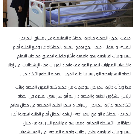
طبقت المهن الصحية مبادرة المحاكاة التعليمية على مساق التمريض
النفسي والعقلي، ضمن نهج يدمج التعليم بالمحاكاة عبر وضع الطلبة أمام
سيناريوهات افتراضية تبدو واقعية وأكثر فاعلية لتحقيق مخرجات التعلم
واكتساب المهارات، لتقييم المواقف واتخاذ القرارات وحل الإشكاليات، في إطار
الخطة الاستراتيجية التي تتبناها كلية المهن الصحية للتطوير الأكاديمي.
هذا وبدأت دائرة التمريض بتوجيهات من عميد كلية المهن الصحية ونائب
الرئيس للشؤون الطبية والصحية د. رانية أبو سير بتبني الفكرة في الخطة
الأكاديمية لدائرة التمريض، بإشراف د. سمر الجلاد، المختصة في مجال تعليم
التمريض بمحاكاة الواقع الافتراضي، لإتاحة المجال أمام الطلبة ليكونوا أكثر
انخراطًا في الأنشطة العملية، وممارسة مهاراتهم السريرية من خلال
سيناريوهات افتراضية تحاكي حالات واقعية للمرضى في المستشفيات