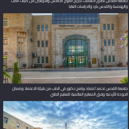
جامعة القدس تطلق احتفالات تخريج الفوج الخامس والأربعين من كليات الطب
والهندسة والقدس بارد والدراسات العليا
جامعة القدس تحصد اعتماد برنامج دكتور في الطب من هيئة الاعتماد وضمان
الجودة الأردنية وفق المعايير العالمية للتعليم الطبي