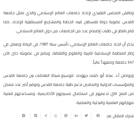
وناقش المجلس التنفيذي لإتحاد جامعات العالم الإسلامي والذي تمثل جامعة
القدس عضوية دولة فلسطين فيه، الخطط والمشاريع المستقبلية للإتحاد، كما
قام بالنظر في طلبات إنضمام عدد من الجامعات من دول العالم الاسلامي.
يذكر أن اتحاد جامعات العالم الإسلامي، تأسس سنة 1987، في الرباط، ويعمل في
إطار المنظمة الإسلامية للتربية والعلوم والثقافة، ويضم في عضويته حتى الآن
347 جامعة ومعهداً عالياً.
ويواصل أ.د. عماد أبو كشك جهوده لتوسيع شبكة العلاقات بين جامعة القدس
والمؤسسات الدولية والمانحين لدعم طلبة جامعة القدس وتوفير أكبر عدد ممكن
من المنح التي تدعمهم في استكمال مسيرتهم الأكاديمية، ومساعدتهم لتنمية
مهاراتهم العلمية والبحثية والعملية.
شارك المقال عبر: