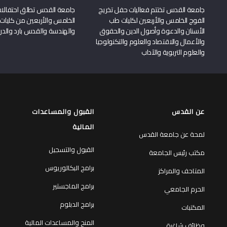
جامعة القدس تختتم فعاليات حفل تخريج
جامعة القدس تطلق احتفالات
الفوج الخامس والأربعين لكليات طب
الخامس والأربعين من كليات
الأسنان والدعوة وأصول الدين والحقوق
والهندسة والقدس بارد والدرا
والأعمال والاقتصاد والعلوم والتكنولوجيا
والعلوم التربوية والآداب
عن القدس
القبول والمساعدات
المالية
لمحة عن جامعة القدس
القبول والتسجيل
مكتب رئيس الجامعة
برامج البكالوريوس
المتاحف والمراكز
برامج الماجستير
الحرم الجامعي
برامج الدبلوم
المكتبات
المنح والمساعدات المالية
وظائف شاغرة