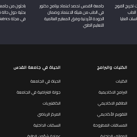
 تخريج الفوج
جامعة القدس تحصد اعتماد برنامج دكتور
باحثون من جامع
 الطب
في الطب من هيئة الاعتماد وضمان
بحثية حول حالة نا
سات العليا
الجودة الأردنية وفق المعايير العالمية
في مجلة Frontiers in Pediatrics
للتعليم الطبي
الكليات والبرامج
الحياة في جامعة القدس
الكليات
الحياة في الجامعة
البرامج الاكاديمية
جولة افتراضية في الجامعة
الطاقم الاكاديمي
الكافتيريات
التقويم الأكاديمي
المركز الرياضي
المساقات المطروحة
السكنات الداخلية
الهواتف الداخلية
عمادة شؤون الطلبة