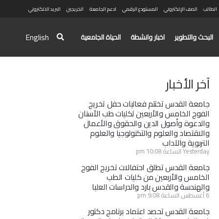
الطالب
الصف الإلكتروني
المستودع الرقمي
ادعم الجامعة
الخريجين
البريد الالكتروني
English
البحث والتطوير
اخبار وانشطة
الحياة الجامعية
آخر الأخبار
جامعة القدس تختتم فعاليات حفل تخريج
الفوج الخامس والأربعين لكليات طب الأسنان
والدعوة وأصول الدين والحقوق والأعمال
والاقتصاد والعلوم والتكنولوجيا والعلوم
التربوية والآداب
Yesterday الساعة 10:08 pm
جامعة القدس تطلق احتفالات تخريج الفوج
الخامس والأربعين من كليات الطب
والهندسة والقدس بارد والدراسات العليا
6 أغسطس الساعة 9:08 pm
جامعة القدس تحصد اعتماد برنامج دكتور