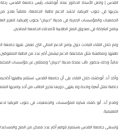
القدس | واصل الأستاذ الدكتور عماد أبوكشك، رئيس جامعة القدس، رحلة 
يجريها في جنوب افريقيا، لحشد الدعم لطلبة الجامعة، ملتقياً بعددٍ من 
الجمعيات والمؤسسات الخيرية في مدينة "ديربان" بجنوب إفريقيا، لتعزيز الع
برنامج الشراكة في صندوق المنح الطلابية لأصدقاء الجامعة المانحين.
وتم خلال اللقاء التباحث حول برامج الدعم المالي التي تعمل عليها جامعة 
طلبتها، ومناقشة سُبُل مضاعفة الدعم ليشمل أكبر عدد من الطلبة المتفوقين 
مالياً، وذلك بحضور نائب عمدة مدينة "ديربان" وممثلين عن مؤسسات المجتم
وأكد أ.د. أبوكشك خلال اللقاء على أن جامعة القدس، تستثمر بطلبتها أكادي
حاضنة تمثل أسرة واحدة ولا ينتهي دورها بتخرج الطالب من أحد برامجها المتمي
وقدم أ.د. أبو كشك شكره للمؤسسات والجمعيات في جنوب افريقيا لدعمه
التعليمية.
وتسعى جامعة القدس باستمرار لتوفير أكبر عدد ممكن من المنح والمساعدات