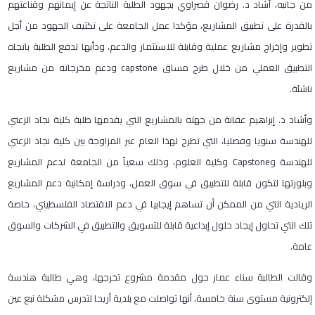
من جانبه، أشاد د. رضوان قصراوي بجهود الطلبة الناتجة عن إيمانهم وقناعتهم
بالقدرة على تطبيق المشاريع، مؤكدا عمل الجامعة على تكثيف الجهود من أجل
تطوير وإخراج مشاريع عملية وقابلة للاستثمار والدعم، ودأبها لدفع الطلبة باتجاه
التطبيق العملي من خلال طرح مساق capstone ودعم مخرجاته من مشاريع
ناشئة.
وأشاد د. إبراهيم عفانة من جهته بالمشاريع التي يقدمها طلبة كلية نجاد الزعني
للهندسة سنويا وفصليا، التي تطرح لهذا العام عبر المزاوجة بين كلية نجاد الزعني
للهندسة وCapstone وكلية العلوم، وذلك سعياً من الجامعة لدعم المشاريع
وبلورتها لتكون قابلة للتطبيق في سوق العمل، ودراسة إمكانية دعم المشاريع
الريادية التي من الممكن أن تساهم إيجابيا في دعم الاقتصاد الفلسطيني، خاصة
تلك التي تحاول إيجاد حلول إبداعية قابلة للتسويق والتطبيق في الشركات والسوق
عامة.
وقالت الطالبة سناء عمار حول مقدمة مشروع تخرجها، وهي طالبة هندسة
إلكترونية مستوى سنة خامسة، أنها تواصلت مع بلدية أريحا لتدرس مشكلة نبع عين