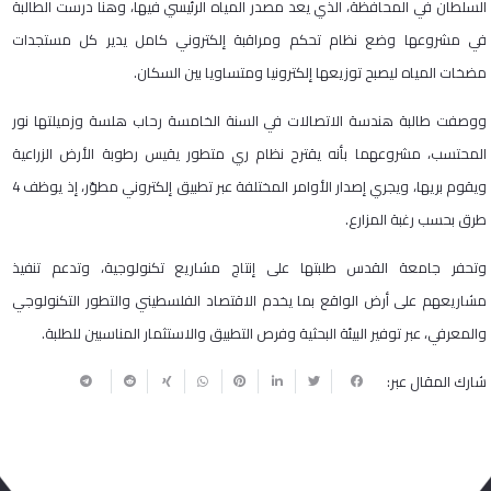
السلطان في المحافظة، الذي يعد مصدر المياه الرئيسي فيها، وهنا درست الطالبة
في مشروعها وضع نظام تحكم ومراقبة إلكتروني كامل يدير كل مستجدات
مضخات المياه ليصبح توزيعها إلكترونيا ومتساويا بين السكان.
ووصفت طالبة هندسة الاتصالات في السنة الخامسة رحاب هلسة وزميلتها نور
المحتسب، مشروعهما بأنه يقترح نظام ري متطور يقيس رطوبة الأرض الزراعية
ويقوم بريها، ويجري إصدار الأوامر المختلفة عبر تطبيق إلكتروني مطوّر، إذ يوظف 4
طرق بحسب رغبة المزارع.
وتحفر جامعة القدس طلبتها على إنتاج مشاريع تكنولوجية، وتدعم تنفيذ
مشاريعهم على أرض الواقع بما يخدم الاقتصاد الفلسطيني والتطور التكنولوجي
والمعرفي، عبر توفير البيئة البحثية وفرص التطبيق والاستثمار المناسبين للطلبة.
شارك المقال عبر: