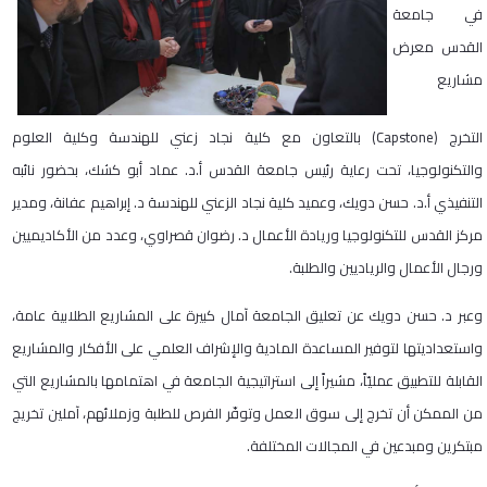
في جامعة
القدس معرض
مشاريع
التخرج (Capstone) بالتعاون مع كلية نجاد زعني للهندسة وكلية العلوم
والتكنولوجيا، تحت رعاية رئيس جامعة القدس أ.د. عماد أبو كشك، بحضور نائبه
التنفيذي أ.د. حسن دويك، وعميد كلية نجاد الزعني للهندسة د. إبراهيم عفانة، ومدير
مركز القدس للتكنولوجيا وريادة الأعمال د. رضوان قصراوي، وعدد من الأكاديميين
ورجال الأعمال والرياديين والطلبة.
وعبر د. حسن دويك عن تعليق الجامعة آمال كبيرة على المشاريع الطلابية عامة،
واستعداديتها لتوفير المساعدة المادية والإشراف العلمي على الأفكار والمشاريع
القابلة للتطبيق عمليّاً، مشيراً إلى استراتيجية الجامعة في اهتمامها بالمشاريع التي
من الممكن أن تخرج إلى سوق العمل وتوفّر الفرص للطلبة وزملائهم، آملين تخريج
مبتكرين ومبدعين في المجالات المختلفة.