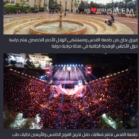
فريق بحثي من جامعة القدس ومستشفى الهلال الأحمر التخصصي ينشر دراسة
حول الأكياس الوهدية الخِلقية في مجلة جراحية دولية
جامعة القدس تختتم فعاليات حفل تخريج الفوج الخامس والأربعين لكليات طب