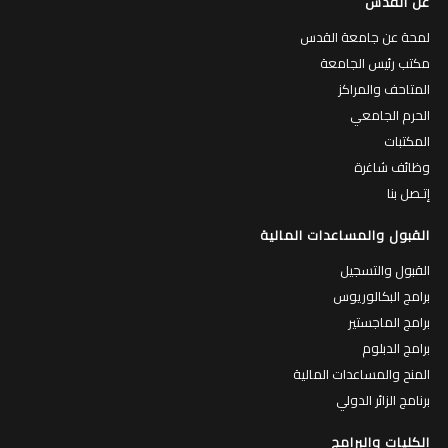
عن القدس
لمحة عن جامعة القدس
مكتب رئيس الجامعة
المتاحف والمراكز
الحرم الجامعي
المكتبات
وظائف شاغرة
إتـصل بنا
القبول والمساعدات المالية
القبول والتسجيل
برامج البكالوريوس
برامج الماجستير
برامج الدبلوم
المنح والمساعدات المالية
برنامج الزائر الدولي
الكليات والبرامج