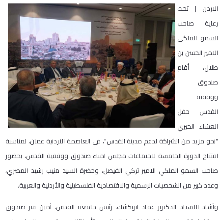
الاردن | تحت
رعاية صاحب
السمو الملكي
الامير الحسن بن
طلال، أقام
صندوق
ووقفية
القدس حفل
العشاء الخيري
"نحو مزيد من الشراكة لدعم مدينة القدس"، في العاصمة الاردنية عمان، لمناسبة
افتتاح الدورة الخامسة لاجتماعات مجلس امناء صندوق ووقفية القدس، بحضور
صاحب السمو الملكي الامير تركي الفيصل، وحضرة السيد منيب رشيد المصري،
وعدد كبير من الشخصيات الرسمية والاقتصادية الفلسطينية والأردنية والعربية.
وأشاد الاستاذ الدكتور عماد ابوكشك، رئيس جامعة القدس، أمين سر صندوق