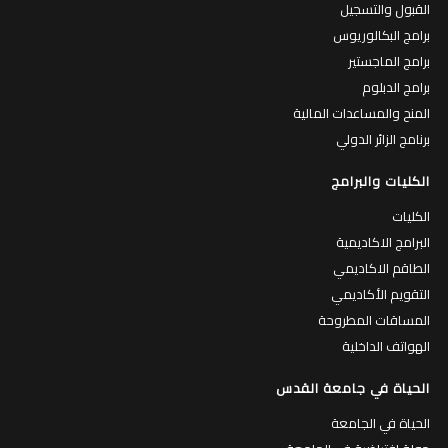
القبول والتسجيل
برامج البكالوريوس
برامج الماجستير
برامج الدبلوم
المنح والمساعدات المالية
برنامج الزائر الدولي
الكليات والبرامج
الكليات
البرامج الاكاديمية
الطاقم الاكاديمي
التقويم الأكاديمي
المساقات المطروحة
الهواتف الداخلية
الحياة في جامعة القدس
الحياة في الجامعة