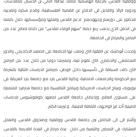
ووقفية القدس، بالرعاية الهاشمية للملك عبدالله الثاني بن الحسين للمقدسات،
ودوره الرائد والفاعل في الدفاع عن القضية الفلسطينية، وقدم شكره وتقديره
للحضور على دورهم وجهودهم لدعم القدس واهلها ومؤسساتها، خلال كلمته
في الحفل الذي يذهب ريع حملة "سهم الوفاء للقدس" من خلاله لصالح عدد من
البرامج والمراكز في الجامعة.
وتحدث أبوكشك عن القفزة التي وصلت لها الجامعة على الصعيد الاكاديمي والدور
المجتمعي والحضاري التي تقوم فيه، وتميزها دوليا من خلال عدد من البرامج
التي كانت السباقة في تأسيسها داخل الوطن، كبرنامج الدراسات الثنائية بالشركة
مع الحكومة والجامعات الالمانية، وكلية القدس بارد مع جامعة بارد العريقة في
نيويورك، وبرناج الدراسات الامريكية وبرنامج التنافسية مع جامعة هارفرد المتميزة
على مستوى العالم، وإحتضان جامعة القدس لمعهد كونفوشيوس للدراسات
الصينية أحد ابرز الواجهات الثقافة الصينية، وغيرها الكثير.
وأشار الى الى التكامل بين جامعة القدس ووقفية وصندوق القدس، والعمل
المشترك في التمكين والتنمية من خلال عدة مراكز في البلدة القديمة بالقدس،