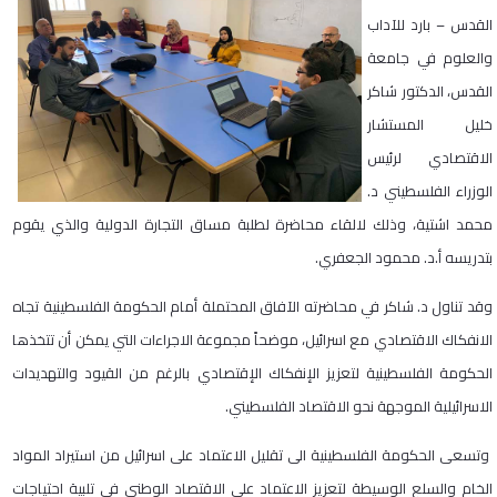
القدس – بارد للآداب
والعلوم في جامعة
القدس، الدكتور شاكر
خليل المستشار
الاقتصادي لرئيس
الوزراء الفلسطيني د.
محمد اشتية، وذلك لالقاء محاضرة لطلبة مساق التجارة الدولية والذي يقوم
بتدريسه أ.د. محمود الجعفري.
وقد تناول د. شاكر في محاضرته الآفاق المحتملة أمام الحكومة الفلسطينية تجاه
الانفكاك الاقتصادي مع اسرائيل، موضحاً مجموعة الاجراءات التي يمكن أن تتخذها
الحكومة الفلسطينية لتعزيز الإنفكاك الإقتصادي بالرغم من القيود والتهديدات
الاسرائيلية الموجهة نحو الاقتصاد الفلسطيني.
وتسعى الحكومة الفلسطينية الى تقليل الاعتماد على اسرائيل من استيراد المواد
الخام والسلع الوسيطة لتعزيز الاعتماد على الاقتصاد الوطني في تلبية احتياجات