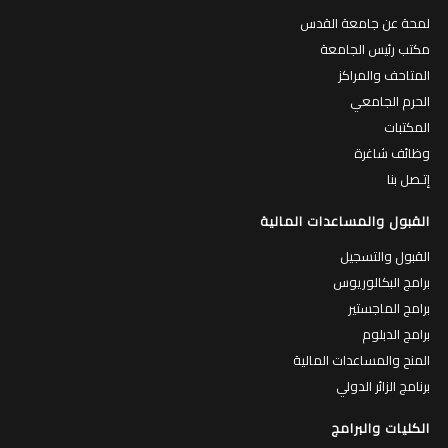
لمحة عن جامعة القدس
مكتب رئيس الجامعة
المتاحف والمراكز
الحرم الجامعي
المكتبات
وظائف شاغرة
إتـصل بنا
القبول والمساعدات المالية
القبول والتسجيل
برامج البكالوريوس
برامج الماجستير
برامج الدبلوم
المنح والمساعدات المالية
برنامج الزائر الدولي
الكليات والبرامج