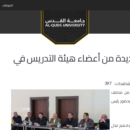
الموظف
دة من أعضاء هيئة التدريس في
شاهدات:
397
د من مختلف
 بحضور رئيس
دادهم لبذل