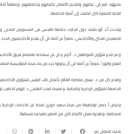
مجهود كبير في عملهم وتقديم الأفضل لكلياتهم وجامعتهم، ومعلقاً آما
النخبة المميزة التي انضمت إلى أسرة الجامعة.
وتحدث أ.د. أبو كشك حول انجازات جامعة القدس على المستويين المحلي وا
الصعيدين البحثي والأكاديمي، معبراً عن أمله في أن يقدم الأكاديميون الجد
وعبر مدير شؤون الموظفين د . أكرم رحال عن سعادته بانضمام فريق الأكادي
العلم والنور"، معبراً عن أمله في أن يكونوا جزء من بناء هذه المؤسسة المق
وقدم كل من د. عيسى مناصرة القائم بأعمال نائب الرئيس للشؤون الأكاديمية
الجامعة للشؤون الإدارية والمالية، وعميدة البحث العلمي د. الهام الخطيب توض
وعرض أ. حسن ابولطيفة من مركز سعيد خوري لمحة عن الخدمات الإدارية وا
المختلفة، وطرحوا بعض الأفكار التي من المقرر تنفيذها مستقبلاً.
شارك المقال عبر: