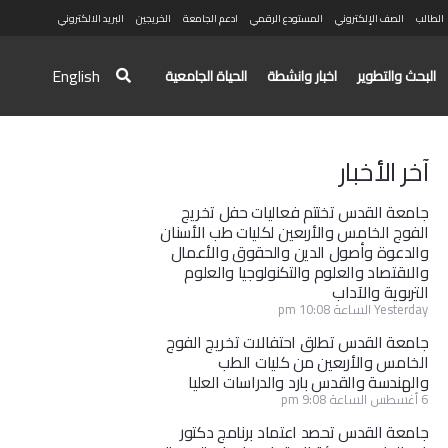
الطالب
الصف الإلكتروني
المستودع الرقمي
ادعم الجامعة
الخريجين
البريد الالكتروني
English
البحث والتطوير
اخبار وانشطة
الحياة الجامعية
آخر الأخبار
جامعة القدس تختتم فعاليات حفل تخريج
الفوج الخامس والأربعين لكليات طب الأسنان
والدعوة وأصول الدين والحقوق والأعمال
والاقتصاد والعلوم والتكنولوجيا والعلوم
التربوية والآداب
Yesterday الساعة 10:08 pm
جامعة القدس تطلق احتفالات تخريج الفوج
الخامس والأربعين من كليات الطب
والهندسة والقدس بارد والدراسات العليا
6 أغسطس الساعة 9:08 pm
جامعة القدس تحصد اعتماد برنامج دكتور