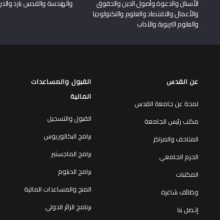
الأسنان والدعوة وأصول الدين والحقوق
والهندسة والقدس بارد والدرا
والأعمال والاقتصاد والعلوم والتكنولوجيا
والعلوم التربوية والآداب
عن القدس
القبول والمساعدات
المالية
لمحة عن جامعة القدس
القبول والتسجيل
مكتب رئيس الجامعة
برامج البكالوريوس
المتاحف والمراكز
برامج الماجستير
الحرم الجامعي
برامج الدبلوم
المكتبات
المنح والمساعدات المالية
وظائف شاغرة
برنامج الزائر الدولي
إتـصل بنا