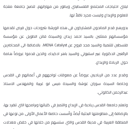
ليلبي احتياجات المجتمع الفلسطيني ويطور من مهاراتهم، لتصبح جامعة منتجة
للعلوم والإبداع وليست مجرد ناقلاً لها.
بدورهم قدم المانحون المشاركون في هذه الورشة شروحات حول فرص تقدمها
مؤسساتهم ممثلين بالسيد احمد زيدان والسيدة فاتن الطويل عن مؤسسة
فلسطين للتنمية والسيد مجد فروح عن
MENA Catalyst
، بالاضافة الى المحاضرين
الرائعين الدكتورة عبير استنبولي والسيد باهر ادكيدك والذين قدموا عروضاً هامة
حول الريادة والإبداع
.
وقدم عدد من الرياديين عروضاً عن معوقات تواجههم في أعمالهم في القدس
وخاصة السيدة سوزان غوشة والسيدة ميس ابو غربية والمهندس الاستاذ
عبدالرحمن الكالوتي
.
وتعتبر جامعة القدس ريادية في الإبداع والتميز في كلياتها وبرامجها التي تنفرد بها،
بالإضافة إلى منظومتها البحثية أيضاً، وأسست حاضنة الأعمال الأولى من نوعها في
المنطقة العربية في مدينة القدس والتي ستسهم من خلالها في خفض معدلات