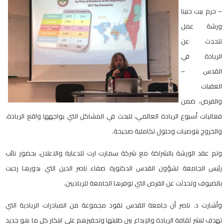
– حرم بيت حنينا
ورشة عمل
تتحدث عن
الريادة في
القدس –
العقبات
والفرص، ضمن
فعاليات أسبوع الريادة العالمي، للبحث في المشاكل التي يواجهها واقع الريادة،
والخروج بتوصيات وحلول تكاملية صحيحة
.
وتم عقد الورشة بالشراكة مع شركة سمارت ارت للدعاية والاعلان، بحضور نائب
رئيس الجامعة لشؤون القدس الدكتورة صفاء ناصر الدين التي بدورها رحبت
بالضيوف وتحدثت عن الفرص التي توفرها الجامعة للرياديين
.
وأشارت د. ناصر أن جامعة القدس تقود مجموعة من المبادرات الريادية التي
تهدف لنشر ثقافة الريادة والإبداع بين طلبتها وتحفيزهم على ابتكار كل ما هو جديد