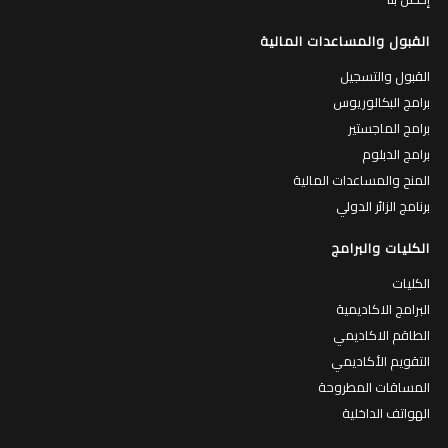
القبول والمساعدات المالية
القبول والتسجيل
برامج البكالوريوس
برامج الماجستير
برامج الدبلوم
المنح والمساعدات المالية
برنامج الزائر الدولي
الكليات والبرامج
الكليات
البرامج الاكاديمية
الطاقم الاكاديمي
التقويم الأكاديمي
المساقات المطروحة
الهواتف الداخلية