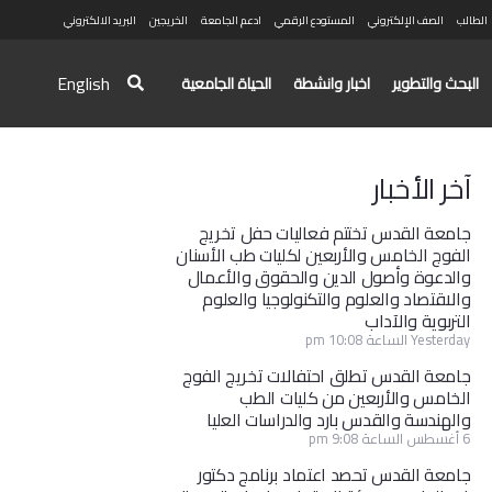
الطالب
الصف الإلكتروني
المستودع الرقمي
ادعم الجامعة
الخريجين
البريد الالكتروني
English
البحث والتطوير
اخبار وانشطة
الحياة الجامعية
آخر الأخبار
جامعة القدس تختتم فعاليات حفل تخريج
الفوج الخامس والأربعين لكليات طب الأسنان
والدعوة وأصول الدين والحقوق والأعمال
والاقتصاد والعلوم والتكنولوجيا والعلوم
التربوية والآداب
Yesterday الساعة 10:08 pm
جامعة القدس تطلق احتفالات تخريج الفوج
الخامس والأربعين من كليات الطب
والهندسة والقدس بارد والدراسات العليا
6 أغسطس الساعة 9:08 pm
جامعة القدس تحصد اعتماد برنامج دكتور