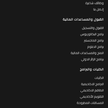
وظائف شاغرة
إتـصل بنا
القبول والمساعدات المالية
القبول والتسجيل
برامج البكالوريوس
برامج الماجستير
برامج الدبلوم
المنح والمساعدات المالية
برنامج الزائر الدولي
الكليات والبرامج
الكليات
البرامج الاكاديمية
الطاقم الاكاديمي
التقويم الأكاديمي
المساقات المطروحة