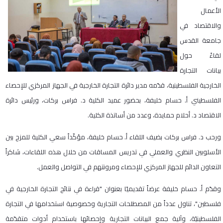
الأعمال
والاقتصاد في
جامعة القدس
لقاءً حول
بيانات التجارة
الخارجية الفلسطينية، قدّمه مدير دائرة التجارة الخارجية في الجهاز المركزي للإحصاء
الفلسطيني أ. حسام خليفة، بحضور عميد الكلية د. فراس بركات، ورئيس دائرة
الاقتصاد د. أحلام حمايدة، وعدد من أساتذة الكلية.
ورحب د. فراس بركات بضيف اللقاء أ. حسام خليفة، مؤكّداً سعي الكلية للمزج بين
الأسلوبين النظري والعملي في تدريس المساقات من خلال هذه اللقاءات، شاكراً
التعاون الدائم للجهاز المركزي للإحصاء ومرونتهم في التواصل والعمل.
وقدّم أ. حسام خليفة عرضاً تقديميّا بعنوان "قراءة في نتائج التجارة الخارجية في
فلسطين"، تناول عدداً من المصطلحات التجارية وخصوصية استخدامها في التجارة
الفلسطينيّة، وآلية جمع البيانات التجارية وإحصائها باستخدام أدوات متقدّمة