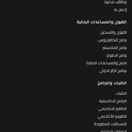
وظائف شاغرة
إتـصل بنا
القبول والمساعدات المالية
القبول والتسجيل
برامج البكالوريوس
برامج الماجستير
برامج الدبلوم
المنح والمساعدات المالية
برنامج الزائر الدولي
الكليات والبرامج
الكليات
البرامج الاكاديمية
الطاقم الاكاديمي
التقويم الأكاديمي
المساقات المطروحة
الهواتف الداخلية