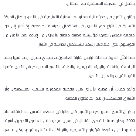
بالأمل في المعركة المستمرة مع الاحتلال.
وتناول الأعرج في حديثه آلية ممارسة العملية التعليمية في الأسر، ونضال الحركة
الأسيرة في انتزاع حق الأسرى في استكمال الدراسة الجامعية، إذ أشار إلى دور
جامعة القدس كونها مؤسسة وطنية حاضنة للأسرى في إعادة بعث الأمل في
نفوسهم، لدى اعتمادها رسميا لاستكمال الدراسة في الأسر.
كما تخلّل الندوة مداخلة لرئيس نقابلة العاملين د. مجدي حمايل، رحب فيها باسم
الجامعة والنقابة والهيئة التدريسية والطلبة، بالأسير المحرر ضرغام الأعرج متمنيا
الفرج القريب والعاجل للأسرى.
وأكد حمايل أن قضية الأسرى هي القضية المحورية للشعب الفلسطيني، وأن
الأسرى الفلسطينيين هم الحافظون للقضية.
يذكر أن الأسير المحرر ضرغام الأعرج كان طالبا في جامعة القدس عند اعتقاله عام
2000، وكان ممثلا للأسرى الأشبال في سجن مجدو خلال العامين الأخيرين، أشرف
خلالهما على متابعة شؤونهم التعليمية وانتهاكات الاحتلال بحقهم، وكل ما هو