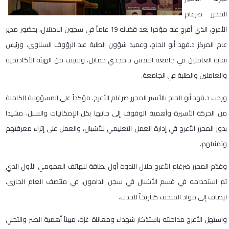
المحرر ضرغام
الأعرج، الذي أفرج عنه مؤخرا بعد قضائه 19 عاماً في سجون الاحتلال، بحضور مدير
عام المركز د.فهد أبو الحاج، وعميد شؤون الطلبة عبد الرؤوف السناوي، ورئيس
نقابة العاملين في جامعة القدس د.مجدي حمايل، ولفيف من الهيئة الأكاديمية
والعاملين والطلبة في الجامعة.
ورحب د.فهد أبو الحاج بالأسير المحرر ضرغام الأعرج، مؤكداً على المسؤولية الكاملة
من الحركة الأسيرة وأهمية الوقوف إلى جانبها بكل الإمكانيات والسبل، مشيدا
بدور المحرر الأعرج في إدارة العمل التعليمي للأشبال، والعمل على إثراء معرفتهم
وتمثيلهم.
وقدّم المحرر ضرغام الأعرج خلال الندوة أول بطاقة للهاتف العمومي الأول الذي
تم استخدامه في قسم الأشبال في سجن الدامون، في منتصف العام الجاري،
ليضاف إلى مواد المتحف كتأريخاً للحدث.
واستهل الأعرج مداخلته باستذكار شهداء ومعاناة غزة، مبيناً أهمية الصبر والتحلي