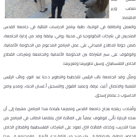
منصب وزير
الاقتصاد
والعمل والطاقة في الولاية، طلبة برنامج الدراسات الثنائية في جامعة القدس
المتدربين في شركات التكنولوجيا في مدينة روابي، برفقة وفد من إدارة الجامعة،
ضمن جولة للاطلاع الميداني على عمل البرنامج المدعوم من الحكومة الألمانية،
والوقوف على سير الشراكة بين الحكومة الألمانية والجامعة وشركات القطاع
الخاص الفلسطيني، وسبل تطويرها وتعزيزها.
ومثّل وفد الجامعة نائب الرئيس للتخطيط والتطوير د.حنا عبد النور، ونائب الرئيس
للتنمية والاتصال أ.ليث عرفة، وعميد القبول والتسجيل أ.غسان الديك، ومدير برامج
الحاسوب د.عصام إسحق.
وأشادت ريلنجه بنجاح جامعة القدس وتميزها بقيادة هذا البرنامج، مشيرة إلى أن
هذه الزيارة تأتي للوقوف عملياً على الفائدة التي يتلقاها الطالب في البرنامج من
هذا التدريب، وكذلك الفائدة التي تعود على الشركات الفلسطينية والقطاع الخاص
الحاضن للطلبة، بالإضافة إلى بناء مزيد من الثقة لدى الأهالي والمجتمع في هذا