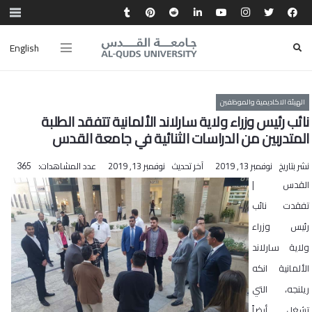
English
الهيئة الاكاديمية والموظفين
نائب رئيس وزراء ولاية سارلاند الألمانية تتفقد الطلبة
المتدربين من الدراسات الثنائية في جامعة القدس
نشر بتاريخ
نوفمبر 13, 2019
آخر تحديث
نوفمبر 13, 2019
عدد المشاهدات:
365
القدس |
تفقدت نائب
رئيس وزراء
ولاية سارلاند
الألمانية انكه
ريلنجه، التي
تشغل أيضاً