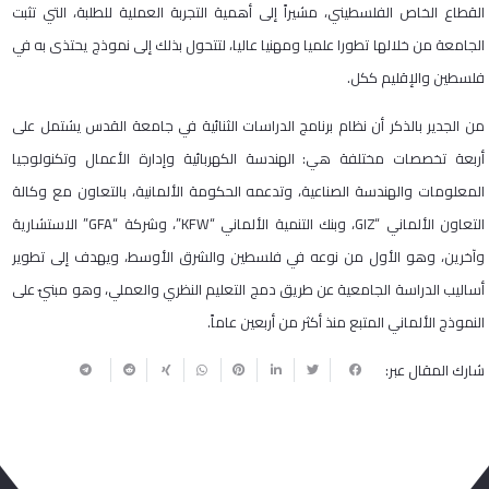
القطاع الخاص الفلسطيني، مشيراً إلى أهمية التجربة العملية للطلبة، التي تثبت
الجامعة من خلالها تطورا علميا ومهنيا عاليا، لتتحول بذلك إلى نموذج يحتذى به في
فلسطين والإقليم ككل.
من الجدير بالذكر أن نظام برنامج الدراسات الثنائية في جامعة القدس يشتمل على
أربعة تخصصات مختلفة هي: الهندسة الكهربائية وإدارة الأعمال وتكنولوجيا
المعلومات والهندسة الصناعية، وتدعمه الحكومة الألمانية، بالتعاون مع وكالة
التعاون الألماني “GIZ، وبنك التنمية الألماني “KFW”، وشركة “GFA” الاستشارية
وآخرين، وهو الأول من نوعه في فلسطين والشرق الأوسط، ويهدف إلى تطوير
أساليب الدراسة الجامعية عن طريق دمج التعليم النظري والعملي، وهو مبنيّ على
النموذج الألماني المتبع منذ أكثر من أربعين عاماً.
شارك المقال عبر: