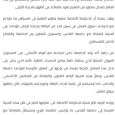
النظام كشكل متطور من التعليم يعود بالفائدة على أبنائهم بالدرجة الأولى.
وبيّنت ريلنجه أن الحكومة الألمانية معنية بتطوير التعليم في فلسطين بما يتواءم
مع احتياجات سوق العمل، في سبيل الحد من البطالة وزيادة الإنتاج، مؤكدة على
أهمية الشراكة مع جامعة القدس، ومستوى التعاون بين الجامعة والقطاع
الخاص الفلسطيني.
من جانبه، أكد وفد الجامعة خلال اجتماعه مع الوفد الألماني، على المستوى
المهني المتميّز الذي يحققه طلبة برنامج الدراسات الثنائية، الأمر الذي يدلل على
نجاح هذا البرنامج كتجربة فريدة من نوعها في الشرق الأوسط تقودها جامعة
القدس، وتعزّز هذه التجربة أواصر التعاون والشراكة بين القطاعين الأكاديمي
والخاص، كما وتساهم في تنمية قدرات الطلبة وتزويدهم بالمهارات التي يتطلبها
سوق العمل.
ووجه الوفد بالغ شكره للحكومة الألمانية على تعاونها الكبير في نقل هذه التجربة
الفريدة إلى جامعة القدس، ما يؤسس لاقتصاد قويّ ومستقلّ بالشراكة مع