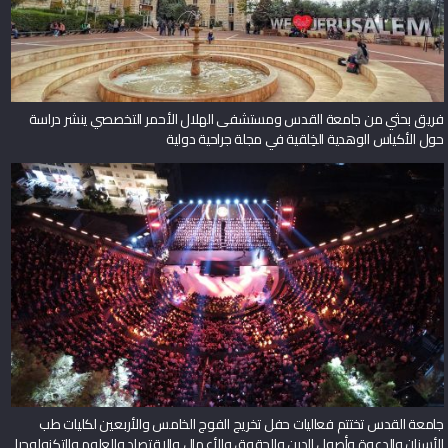
فريق بحثي من جامعة القدس ومستشفى الهلال الأحمر التخصصي ينشر دراسة
حول الأكياس الوهدية الخِلقية في مجلة جراحية دولية
جامعة القدس تختتم فعاليات حفل تخريج الفوج الخامس والأربعين لكليات طب
الأسنان والدعوة وأصول الدين والحقوق والأعمال والاقتصاد والعلوم والتكنولوجيا