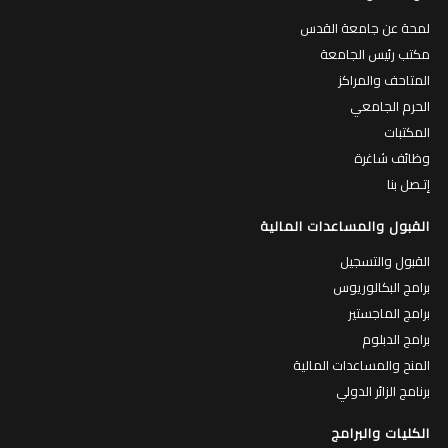
لمحة عن جامعة القدس
مكتب رئيس الجامعة
المتاحف والمراكز
الحرم الجامعي
المكتبات
وظائف شاغرة
إتـصل بنا
القبول والمساعدات المالية
القبول والتسجيل
برامج البكالوريوس
برامج الماجستير
برامج الدبلوم
المنح والمساعدات المالية
برنامج الزائر الدولي
الكليات والبرامج