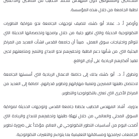
المحتاجين والمتفوقين كون المهندس محمد الخطيب من المانحين والداعمين
لطلبة الجامعة من خلال هذه المؤسسة.
وأوضح أ. د. عماد أبو كشك للضيف توجهات الجامعة نحو مواكبة التطورات
التكنولوجية الحديثة والتي تظهر جلية من خلال برامجها وتخصصاتها الحديثة التي
تتوائم واحتياجات سوق العمل، مبيناً أن جامعة القدس انشأت العديد من المراكز
البحثية التي من شأنها دعم الطلبة وتحفيزهم نحو الابداع والتميز ومتابعتهم لحين
تنفيذ أفكارهم الريادية على أرض الواقع.
وتطرق أ. د. أبو كشك بذلك إلى حاضنة الاعمال الريادية التي أسستها الجامعة
لاحتضان طلبتها المميزين وتنمية مهاراتهم وتطوير قدراتهم، اضافة إلى العديد من
المراكز الأخرى التي تعنى بالتكنولوجيا والتطوير.
بدوره، أشاد المهندس الخطيب بخطط جامعة القدس وتوجهات الحديثة لمواكبة
السوق المحلي والعالمي من خلال تهيئة طلبتها وتحفيزهم للابداع والريادة التي
أضحت اليوم من أساسيات التطور التكنولوجي في العالم، مؤكداً على ضرورة تطوير
الجامعات لبرامجها ومساقاتها التعليمية بما يتواءم والتغيرات التكنولوجية.