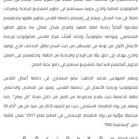
التكنولوجيا المالية والذي بدوره سيساهم في تطوير المشاريع الريادية وشركات
ناشئة في هذا المجال، ويشار إلى إهتمام جامعة القدس بتطوير طلبتها وتحفيزهم
ليقدموا أفكاراً ريادية قابلة للتنفيذ والنجاح بشكل فعال، بما يحقق التطور
المجتمعي ويواكبه تكنولوجياً، ولذلك أنشأت مركز القدس للتكنولوجيا وريادة
الأعمال الأول من نوعه في فلسطين من حيث اتساع نطاق الخدمات الذي توفره
والذي يهدف إلى خلق بيئة من الإبداع والريادية بين الطلبة، وتحفيزهم على العمل
لتحويل أفكارهم الابداعية كمشاريع تساهم في دفع عجلة الانتاج.
ويعتبر المهندس محمد الخطيب عضو استشاري في حاضنة أعمال القدس
للتكنولوجيا وريادة الأعمال في جامعة القدس، وهو من المانحين والداعمين
لطلبة الجامعة حيث يقدم مجموعة من المنح من خلال منحة "بال سراج"، كما
ويعتبر من رواد الاقتصاد الاسلامي حيث تم اختياره لأكثر من مرة من بين "أكثر 50
شخصيّة مؤثرة من رواد الاقتصاد الإسلامي في العالم لعام 2017" ضمن قائمة
دليل "إسلاميكا 500".
شارك المقال عبر: