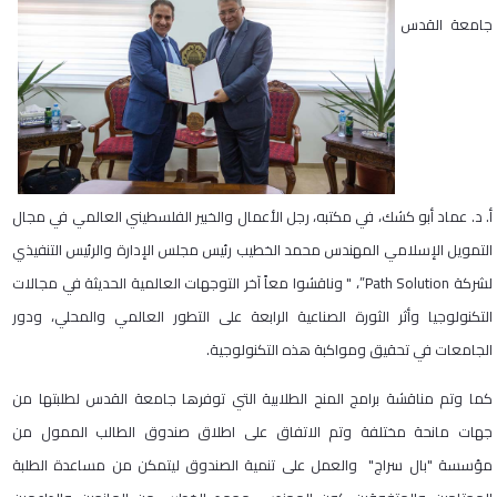
جامعة القدس
أ. د. عماد أبو كشك، في مكتبه، رجل الأعمال والخبير الفلسطيني العالمي في مجال
التمويل الإسلامي المهندس محمد الخطيب رئيس مجلس الإدارة والرئيس التنفيذي
لشركة Path Solution”، " وناقشوا معاً آخر التوجهات العالمية الحديثة في مجالات
التكنولوجيا وأثر الثورة الصناعية الرابعة على التطور العالمي والمحلي، ودور
الجامعات في تحقيق ومواكبة هذه التكنولوجية.
كما وتم مناقشة برامج المنح الطلابية التي توفرها جامعة القدس لطلبتها من
جهات مانحة مختلفة وتم الاتفاق على اطلاق صندوق الطالب الممول من
مؤسسة "بال سراج" والعمل على تنمية الصندوق ليتمكن من مساعدة الطلبة