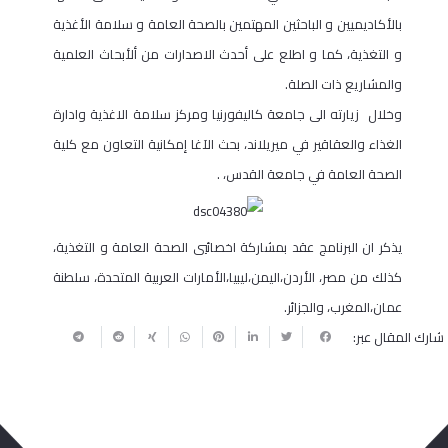
بالأكاديميين و الباحثين المهتمين بالصحة العامة و سلامة الأغذية
و التغذية، كما و اطلع على أحدث الاصدارات من ألأبحاث العلمية
والمشاريع ذات الصلة.
وخلال زيارته الى جامعة كاليفورنيا ومركز سلامة الاغذية وادارة
الغذاء والعقاقير في ميريلاند، بحث الآغا إمكانية التعاون مع كلية
الصحة العامة في جامعة القدس، .
يذكر ان البرنامج عقد بمشاركة اخصائيي الصحة العامة و التغذية،
كذلك من مصر، الأردن،اليمن،ليبيا،الأمارات العربية المتحدة، سلطنة
عمان،المغرب، والجزائر.
شارك المقال عبر: