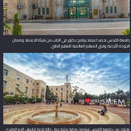
جامعة القدس تحصد اعتماد برنامج دكتور في الطب من هيئة الاعتماد وضمان
الجودة الأردنية وفق المعايير العالمية للتعليم الطبي
باحثون من جامعة القدس ينشرون ورقة بحثية حول حالة نادرة لالتهاب الدم الوليدي