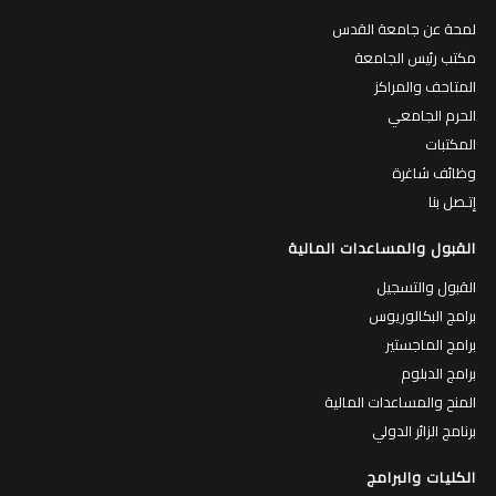
لمحة عن جامعة القدس
مكتب رئيس الجامعة
المتاحف والمراكز
الحرم الجامعي
المكتبات
وظائف شاغرة
إتـصل بنا
القبول والمساعدات المالية
القبول والتسجيل
برامج البكالوريوس
برامج الماجستير
برامج الدبلوم
المنح والمساعدات المالية
برنامج الزائر الدولي
الكليات والبرامج