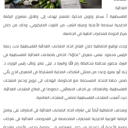
الغذائية
الفلسطينية أ. بسام ولويل مذكرة تفاهم تهدف إلى إطلاق مشروع الرقابة
الخارجية لسلامة الأغذية ومياه الشرب من التلوث المايكروبي، وذلك من خلال
مركز الجودة للمختبرات الطبية في الجامعة.
وجاء توقيع الاتفاقية خلال افتتاح اتحاد الصناعات الغذائية الفلسطينية تحت رعاية
الرئيس محمود عباس، معرض "غذاؤنا"، الخاص بالصناعات الغذائية الفلسطينية في
البيرة، بحضور محافظ محافظة رام الله والبيرة د. ليلى غنام، ونائب رئيس الوزراء د.
زياد أبو عمرو، وعدد من ممثلي الشركات المحلية المشاركة في المعرض الذي يأتي
ضمن خطط الاتحاد المنسجمة مع الحكومة، الهادف الى ترويج ودعم المنتجات
الفلسطينية، والانفكاك عن الجانب الاسرائيلي، خصوصا في قطاع المنتجات الغذائية،
حيث أصبحت المنتجات الفلسطينية تضاهي المنتجات العالمية.
وهدفت الاتفاقية أيضاً على اشراك اتحاد الصناعات الغذائية في الاشراف على برنامج
الرقابة النوعية الخارجية للمخبترات المتخصصة في الفحوصات الغذائية في شركات
تصنيع الأغذية أو خارجها من خلال اشراكهم في عضوية مجلس الأمناء واللجنة