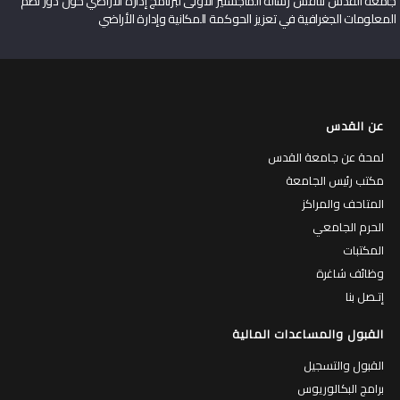
جامعة القدس تناقش رسالة الماجستير الأولى لبرنامج إدارة الأراضي حول دور نظم
المعلومات الجغرافية في تعزيز الحوكمة المكانية وإدارة الأراضي
عن القدس
لمحة عن جامعة القدس
مكتب رئيس الجامعة
المتاحف والمراكز
الحرم الجامعي
المكتبات
وظائف شاغرة
إتـصل بنا
القبول والمساعدات المالية
القبول والتسجيل
برامج البكالوريوس