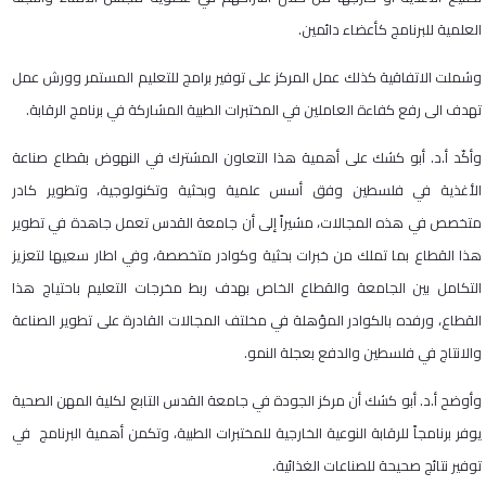
العلمية للبرنامج كأعضاء دائمين.
وشملت الاتفاقية كذلك عمل المركز على توفير برامج للتعليم المستمر وورش عمل
تهدف الى رفع كفاءة العاملين في المختبرات الطبية المشاركة في برنامج الرقابة.
وأكّد أ.د. أبو كشك على أهمية هذا التعاون المشترك في النهوض بقطاع صناعة
الأغذية في فلسطين وفق أسس علمية وبحثية وتكنولوجية، وتطوير كادر
متخصص في هذه المجالات، مشيراً إلى أن جامعة القدس تعمل جاهدة في تطوير
هذا القطاع بما تملك من خبرات بحثية وكوادر متخصصة، وفي اطار سعيها لتعزيز
التكامل بين الجامعة والقطاع الخاص بهدف ربط مخرجات التعليم باحتياج هذا
القطاع، ورفده بالكوادر المؤهلة في مخلتف المجالات القادرة على تطوير الصناعة
والانتاج في فلسطين والدفع بعجلة النمو.
وأوضح أ.د. أبو كشك أن مركز الجودة في جامعة القدس التابع لكلية المهن الصحية
يوفر برنامجاً للرقابة النوعية الخارجية للمختبرات الطبية، وتكمن أهمية البرنامج في
توفير نتائج صحيحة للصناعات الغذائية.