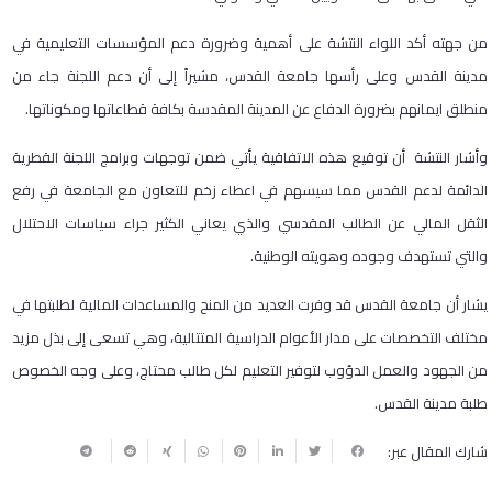
من جهته أكد اللواء النتشة على أهمية وضرورة دعم المؤسسات التعليمية في
مدينة القدس وعلى رأسها جامعة القدس، مشيراً إلى أن دعم اللجنة جاء من
منطلق ايمانهم بضرورة الدفاع عن المدينة المقدسة بكافة قطاعاتها ومكوناتها.
وأشار النتشة أن توقيع هذه الاتفاقية يأتي ضمن توجهات وبرامج اللجنة القطرية
الدائمة لدعم القدس مما سيسهم في اعطاء زخم للتعاون مع الجامعة في رفع
الثقل المالي عن الطالب المقدسي والذي يعاني الكثير جراء سياسات الاحتلال
والتي تستهدف وجوده وهويته الوطنية.
يشار أن جامعة القدس قد وفرت العديد من المنح والمساعدات المالية لطلبتها في
مختلف التخصصات على مدار الأعوام الدراسية المتتالية، وهي تسعى إلى بذل مزيد
من الجهود والعمل الدؤوب لتوفير التعليم لكل طالب محتاج، وعلى وجه الخصوص
طلبة مدينة القدس.
شارك المقال عبر: