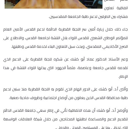
اتفاقية تعاون
مشترك بين الطرفين لدعم طلبة الجامعة المقدسيين.
جاء ذلك خلال زيارة أمين سر اللجنة القطرية الدائمة لدعم القدس الأمين العام
للمؤتمر الوطني الشعبي للقدس اللواء بلال النتشة لجامعة القدس، والاطلاع على
الصرح الأكاديمي المقدسي، وبحث سبل التعاون البناء لخدمة القدس وطلبتها.
وعبر الأستاذ الدكتور عماد أبو كشك عن شكره للجنة القطرية على الدعم الذي
تقدمه للقدس جامعة وعاصمة، مثمناً الجهود التي يبذلها اللواء النتشة في هذا
الإطار.
وأثنى أ.د. أبو كشك على الدور الهام الذي تقوم به اللجنة القطرية منذ سنين لدعم
طلبة محافظة القدس الذين يعانون من أوضاع اجتماعية وظروف مادية صعبة.
وأوضح أ.د. أبو كشك أن هذه الاتفاقية تأتي في إطار سعي جامعة القدس الدائم
لتقديم الدعم والمساعدة لطلبتها المحتاجين من خلال شبكة العلاقات الواسعة
التي تحظى بها على المستويين المحلي والدولي.