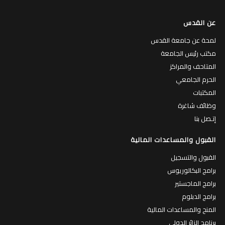
عن القدس
لمحة عن جامعة القدس
مكتب رئيس الجامعة
المتاحف والمراكز
الحرم الجامعي
المكتبات
وظائف شاغرة
إتـصل بنا
القبول والمساعدات المالية
القبول والتسجيل
برامج البكالوريوس
برامج الماجستير
برامج الدبلوم
المنح والمساعدات المالية
برنامج الزائر الدولي