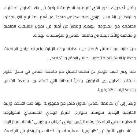
وثمن أ.د.دويك الدور الذي تقوم به الحكومة الهندية في بناء التعاون المشترك،
والترابط بين الشعبين الهندي والفلسطيني، متحدثاً عن أهم المشاريع التي نفذتها
الجامعة مع الحكومة الهندية، ومعبراً عن أمله في تطوير العلاقات العلمية
والثقافية والأكاديمية بين جامعة القدس والمؤسسات الهندية.
من جانبه، عبر الممثل كومار عن سعادته بهذه الزيارة واعجابه ببرامج الجامعة،
وخطتها الاستراتيجية لتطوير الجانبين البحثي والأكاديمي.
كما وعبر السيد كومار عن تطلعه للعمل مع جامعة القدس في سبيل تطوير
علاقات التعاون بين الطرفين، ونظراً للمكانة التي تتمتع بها جامعة القدس
والامكانيات الكافية بها.
ويشار إلى أن لجامعة القدس تعاون مثمر مع جمهورية الهند حيث افتتحت وزيرة
الخارجية الهندية سوشما سواراج، المركز الهندي الفلسطيني لتكنولوجيا
المعلومات في الجامعة، وقام الرئيس الهندي "براناب موكيرجي" بافتتاح مركز الهند
– فلسطين للتميز في تكنولوجيا المعلومات والاتصالات والإبتكار في الجامعة،