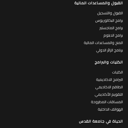
القبول والمساعدات المالية
القبول والتسجيل
برامج البكالوريوس
برامج الماجستير
برامج الدبلوم
المنح والمساعدات المالية
برنامج الزائر الدولي
الكليات والبرامج
الكليات
البرامج الاكاديمية
الطاقم الاكاديمي
التقويم الأكاديمي
المساقات المطروحة
الهواتف الداخلية
الحياة في جامعة القدس