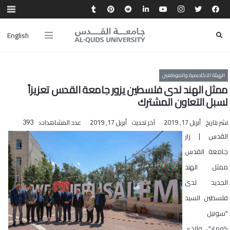
English
الهيئة الاكاديمية والموظفين
ممثل الهند لدى فلسطين يزور جامعة القدس تعزيزاً
لسبل التعاون المشترك
نشر بتاريخ
أبريل 17, 2019
آخر تحديث
أبريل 17, 2019
عدد المشاهدات:
393
القدس | زار
جامعة القدس
ممثل الهند
الجديد لدى
فلسطين السيد
"سونيل
كومار"، والذي