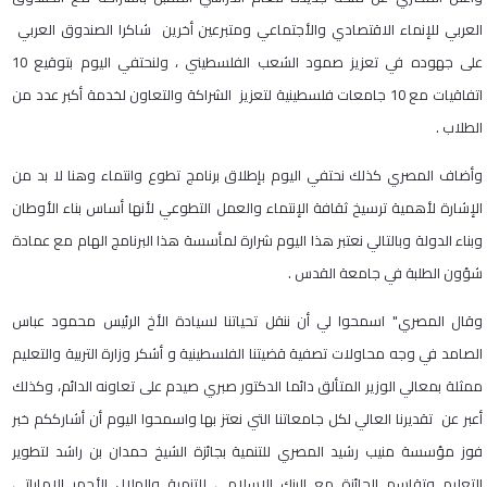
العربي للإنماء الاقتصادي والأجتماعي ومتبرعين أخرين شاكرا الصندوق العربي
على جهوده في تعزيز صمود الشعب الفلسطيني ، ولنحتفي اليوم بتوقيع 10
اتفاقيات مع 10 جامعات فلسطينية لتعزيز الشراكة والتعاون لخدمة أكبر عدد من
الطلاب .
وأضاف المصري كذلك نحتفي اليوم بإطلاق برنامج تطوع وانتماء وهنا لا بد من
الإشارة لأهمية ترسيخ ثقافة الإنتماء والعمل التطوعي لأنها أساس بناء الأوطان
وبناء الدولة وبالتالي نعتبر هذا اليوم شرارة لمأسسة هذا البرنامج الهام مع عمادة
شؤون الطلبة في جامعة القدس .
وقال المصري" اسمحوا لي أن ننقل تحياتنا لسيادة الأخ الرئيس محمود عباس
الصامد في وجه محاولات تصفية قضيتنا الفلسطينية و أشكر وزارة التربية والتعليم
ممثلة بمعالي الوزير المتألق دائما الدكتور صبري صيدم على تعاونه الدائم، وكذلك
أعبر عن تقديرنا العالي لكل جامعاتنا التي نعتز بها واسمحوا اليوم أن أشارككم خبر
فوز مؤسسة منيب رشيد المصري للتنمية بجائزة الشيخ حمدان بن راشد لتطوير
التعليم وتقاسم الجائزة مع البنك الإسلامي للتنمية والهلال الأحمر الاماراتي