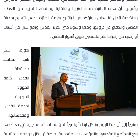
وأقولها أن هذه الجائزة محط اعتزازنا وافتخارنا وستدفعنا لمزيد من العطاء
والتضحية لأجل فلسطين ، ونؤكد قرارنا بالتبرع بقيمة الجائزة لدعم التعليم بمدينة
القدس والدفاع عن عروبتها ومعا وسويا حتى تحرير القدس ورفع شبل من أشبالنا
أو زهرة من زهراتنا علم فلسطين فوق أسوار القدس .
بدوره، شكر
نائب محافظ
محافظة
القدس كافة
الجهود
المبذولة
لخدمة القدس
ومقدساتها،
مشيراً إلى أن هذا اليوم يشكل ابداعاً وتميزاً للمؤسسات الفلسطينية في تعاضدها
مع المجتمع المقدسي والمؤسسات المقدسية، خاصة في ظل الهجمة الاحتلالية