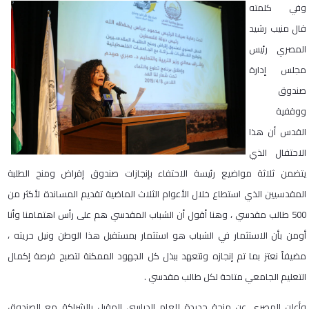
وفي كلمته
قال منيب رشيد
المصري رئيس
مجلس إدارة
صندوق
ووقفية
القدس أن هذا
الاحتفال الذي
يتضمن ثلاثة مواضيع رئيسة الاحتفاء بإنجازات صندوق إقراض ومنح الطلبة
المقدسيين الذي استطاع خلال الأعوام الثلاث الماضية تقديم المساندة لأكثر من
500 طالب مقدسي ، وهنا أقول أن الشباب المقدسي هم على رأس اهتمامنا وأنا
أومن بأن الاستثمار في الشباب هو استثمار بمستقبل هذا الوطن ونيل حريته ،
مضيفاً نعتز بما تم إنجازه ونتعهد ببذل كل الجهود الممكنة لتصبح فرصة إكمال
التعليم الجامعي متاحة لكل طالب مقدسي .
وأعلن المصري عن منحة جديدة للعام الدراسي المقبل بالشراكة مع الصندوق