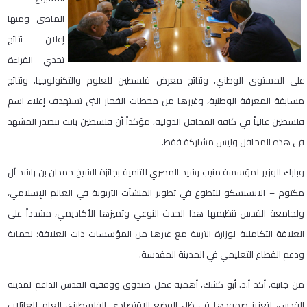
الماضي ومنها
إعلان نتائج
تحدي القراءة
على المستوى الوطني، ونتائج معرض فلسطين للعلوم والتكنولوجيا، ونتائج
مسابقة المعرفة الوطنية، وغيرها من محطات الفخار التي تستهدف إعلاء اسم
فلسطين عالياً في كافة المحافل الدولية، مؤكداً أن فلسطين باتت تتصدر المشهد
في هذه المحافل وليس مشاركة فقط.
وبارك الوزير لمؤسسة منيب رشيد المصري للتنمية بجائزة الشيخ حمدان بن راشد آل
مكتوم – الايسيسكو للتطوع في تطوير المنشآت التربوية في العالم الإسلامي،
ولجامعة القدس تنظيمها هذا الحدث النوعي وتميزها الأكاديمي، مشدداً على
العلاقة التكاملية لوزارة التربية مع غيرها من المؤسسات ذات العلاقة؛ لحماية
ودعم القطاع التعليمي في المدينة المقدسة.
من جانبه، أكد أ.د. أبو كشك، أهمية عمل صندوق ووقفية القدس الداعم لمدينة
القدس، لتعزيز صمودها في ظل الوضع الاقتصادي الفلسطيني العام للعائلات