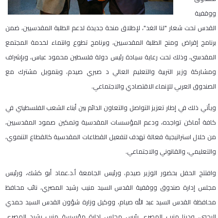
ووقفية
القدس تحت شعار "لنا الغد"، لإطلاق منحة جديدة لدعم الطلبة المقدسيين، ضمن
برنامج إقراض ومنح الطلبة المقدسيين، وبرنامج تطوع وانتماء لخدمة المجتمع
المقدسي، وذلك تحت رعاية سيادة رئيس دولة فلسطين محمود عباس، وبإشراف
ومشاركة وزير التربية والتعليم العالي د صبري صيدم، وبتمويل مشترك مع
الصندوق العربي للإنماء الاقتصادي والاجتماعي.
ويأتي ذلك في إطار تعزيز التواصل والتعاون الدائم بين أبناء الشعب الفلسطيني في
كافة أماكن تواجده، ودعم المؤسسات المقدسية وتمكين صمود المقدسيين،
من خلال استراتيجية فعالة تهدف لتفعيل القطاعات المقدسية كالقطاع التنموي،
والتعليمي، والقانوني والاجتماعي.
وافتتح الحفل بحضور الوزير صيدم، ورئيس الجامعة أ.د.عماد أبو كشك، ورئيس
مجلس إدارة صندوق ووقفية القدس السيد منيب رشيد المصري، نائب محافظ
محافظة القدس السيد عبد الله صيام، ووكيل وزارة شؤون القدس السيد حمدي
الرجبي، ودينا منيب المصري رئيس مجلس إدارة مؤسسة منيب رشيد المصري