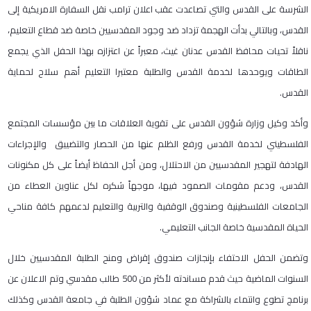
الشرسة على القدس والتي تصاعدت عقب اعلان ترامب نقل السفارة الامريكية إلى
القدس، وبالتالي بدأت الهجمة تزداد ضد وجود المقدسيين خاصة ضد قطاع التعليم،
ناقلاً تحيات محافظ القدس عدنان غيث، معبراً عن اعتزازه بهذا الحفل الذي يجمع
الطاقات ويوحدها لخدمة القدس والطلبة معتبرا التعليم أهم سلاح لحماية
القدس.
وأكد وكيل وزارة شؤون القدس على تقوية العلاقات ما بين مؤسسات المجتمع
الفلسطيني لخدمة القدس ورفع الظلم عنها من الحصار والتضييق والإجراءات
الهادفة لتهجير المقدسيين من الاحتلال، ومن أجل الحفاظ أيضاً على كل مكنونات
القدس، ودعم مقومات الصمود فيها، موجهاً شكره لكل عناوين العطاء من
الجامعات الفلسطينية وصندوق الوقفية والتربية والتعليم لدعمهم كافة مناحي
الحياة المقدسية خاصة الجانب التعليمي.
وتضمن الحفل الاحتفاء بإنجازات صندوق إقراض ومنح الطلبة المقدسيين خلال
السنوات الماضية حيث قدم مساندته لأكثر من 500 طالب مقدسي وتم الاعلان عن
برنامج تطوع وانتماء بالشراكة مع عماد شؤون الطلبة في جامعة القدس وكذلك