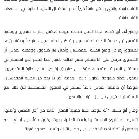
الفلسطينية والذي يشكل عائقاً كبيراً أمام استكمال التعليم للطلبة في الجامعات
الفلسطينية.
واعتبر أ.د. أبو كشك هذا الحفل محطة مهمة تعكس إنجازات صندوق ووقفية
القدس في خدمة الطلبة المقدسيين وتمكين المقدسيين ، منوهاً بصفته رئيسا
لصندوق إقراض ومنح الطلبة المقدسيين وأمين سر صندوق ووقفية القدس أن
الصندوق حريص على الاهتمام بدعم الطلبة باعتبار هذا الدعم هو استثمار في
مستقبل المدينة المقدسة، مؤكدا أن صندوق إقراض ومنح الطلبة المقدسيين
يمضي بخطة طموحة لتطوير أداءه لخدمة أكبر شريحة من الطلبة المقدسيين،
مؤكداً أن جامعة القدس دائماً تستثمر في العقول الفلسطينية لأن ذلك هو
الاستثمار الحقيقي من أجل الثبات والتمكين.
وقال أبو كشك: "أنه يتوجب علينا جميعاً العمل الدائم من أجل القدس وأهلها،
لتقديم المشاريع الداعمة والواعدة لأجلها، وبهذا يكون حقاً على أيادي الخير
والعون أن تمتد لمدينة القدس على خطى الثبات وتعزيز الصمود فيها".