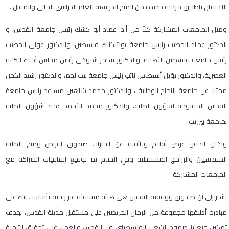
الاحتفال بإطلاق مرحلة جديدة من المنح الدراسية للعام الدراسي الحالي والمقبل .
ومثل الجامعات المشاركة كلاً من أ.د. عماد أبو كشك رئيس جامعة القدس، و
الدكتور عماد الخطيب رئيس جامعة بولتيكنيك فلسطين، والدكتور عوني الخطيب
رئيس جامعة فلسطين الأهلية، والدكتور سامر شيوخي رئيس مجلس أمناء الكلية
العصرية، والدكتور يؤيل أنسطاس نائب رئيس جامعة بيت لحم، والدكتور رشيد الكخن
ممثلا عن جامعة النجاح الوطنية ، والدكتور محمد شاهين مساعد رئيس جامعة
القدس المفتوحة لشؤون الطلبة، والدكتور محمد الأحمد عميد شؤون الطلبة
بجامعة بيرزيت.
وتخلل الحفل عرض أفلام وثائقية عن إنجازات صندوق إقراض ومنح الطلبة
المقدسيين والبرامج المستقبلية وفي الختام تم توقيع اتفاقيات الشراكة مع
الجامعات المشاركة.
يشار إلى أن صندوق ووقفية القدس هي هيئة مستقلة غير ربحية تأسست بناء على
مبادرة أطلقها مجموعة من الرجال الحريصين على مستقبل مدينة القدس، بهدف
تمكين وتعزيز صمود الشعب الفلسطيني في القدس والعمل على تحقيق التنمية