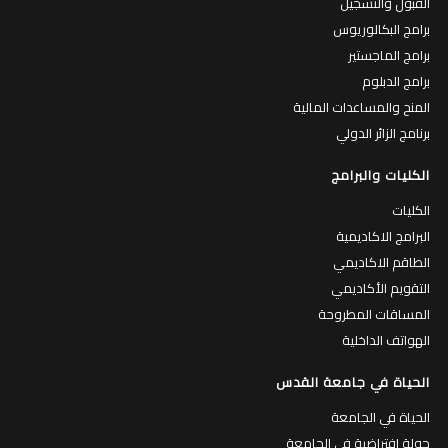
القبول والتسجيل
برامج البكالوريوس
برامج الماجستير
برامج الدبلوم
المنح والمساعدات المالية
برنامج الزائر الدولي
الكليات والبرامج
الكليات
البرامج الاكاديمية
الطاقم الاكاديمي
التقويم الأكاديمي
المساقات المطروحة
الهواتف الداخلية
الحياة في جامعة القدس
الحياة في الجامعة
جولة افتراضية في الجامعة