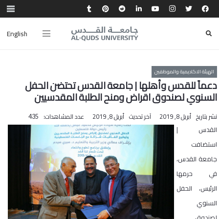
English
الهيئة الاكاديمية والموظفين
دعماً للقدس وأهلها | جامعة القدس تحتضن الحفل
السنوي لصندوق اقراض ومنح الطلبة المقدسيين
نشر بتاريخ
أبريل 8, 2019
آخر تحديث
أبريل 8, 2019
عدد المشاهدات:
435
القدس |
استضافت
جامعة القدس،
في حرمها
الرئيس، الحفل
السنوي
لصندوق