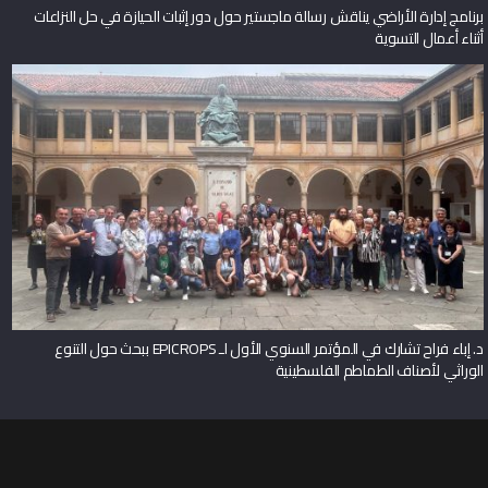
برنامج إدارة الأراضي يناقش رسالة ماجستير حول دور إثبات الحيازة في حل النزاعات
أثناء أعمال التسوية
د. إباء فراح تشارك في المؤتمر السنوي الأول لـ EPICROPS ببحث حول التنوع
الوراثي لأصناف الطماطم الفلسطينية