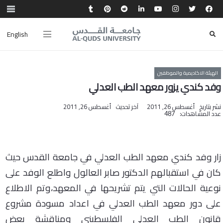
English
الهيئة الاكاديمية والموظفين
وفد كندي يزور معهد الطب العدلي
نشر بتاريخ
أغسطس 26, 2011
آخر تحديث
أغسطس 26, 2011
عدد المشاهدات:
487
زار وفد كندي
معهد الطب العدلي في جامعة القدس حيث
كان في استقبالهم الدكتور صابر العالول واطلع
الوفد على
نوعية الحالات التي يتم تشريحها في المعهد،وتم الاطلاع
على دور معهد الطب
العدلي في اعداد مسودة مشروع
قانون الطب العدلي الفلسطيني ومناقشة بعض