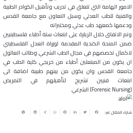
الامور
الهامة التي تتعلق في تدريب وتأهيل الكوادر الطبية
والفنية للطب العدلي وسبل
التعاون مع جامعة القدس
ودعمها كمعهد طب عدلي ومختبراته
وتم
الاتفاق خلال الزيارة على ابتعاث ستة أطباء فلسطينيين
ضمن المنحة الكندية المقدمة
لوزراة العدل الفلسطيني
لاكمال تخصصهم في مجال الطب الشرعي وطالب العالول
ان يكون
من المبتعثين أطباء من خريجي كلية الطب في
جامعة القدس وان يكون من بينهم طبيبة
اضافة الى
ابتعاث فنيين تشريح لتأهيلهم في التمريض
(Forensic Nursing)
الشرعي
شارك المقال عبر: