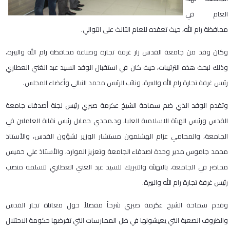
العام في
محافظة رام الله، حيث تعقده للعام الثالث على التوالي.
وكان وفد من جامعة القدس زار غرفة تجارة وصناعة محافظة رام الله والبيرة،
وذلك لبحث هذه الترتيبات، حيث كان في استقبال الوفد السيد عبد الغني العطاري
رئيس غرفة تجارة رام الله والبيرة، ونائب الرئيس محمد النبالي وأعضاء المجلس.
وتقدم الوفد الذي ضم سماحة الشيخ عكرمة صبري رئيس لجنة أصدقاء جامعة
القدس ورئيس الهيئة الاسلامية العليا، ود.مجدي حمايل رئيس نقابة العاملين في
الجامعة، والمحامي عزام الهشلمون مستشار الوزير لشؤون القدس، والأستاذ
محمد جاموس مدير وحدة اصدقاء الجامعة وتعزيز الموارد، والأستاذ علي خميس
محاضر في الجامعة، بالتهنئة والتبريك للسيد عبد الغني العطاري لتسلمه منصب
رئيس غرفة تجارة رام الله والبيرة.
وقدم سماحة الشيخ عكرمة صبري شرحاً مفصلاً حول معاناة تجار القدس
والظروف الصعبة التي يعيشونها في ظل الممارسات التي تفرضها حكومة الاحتلال