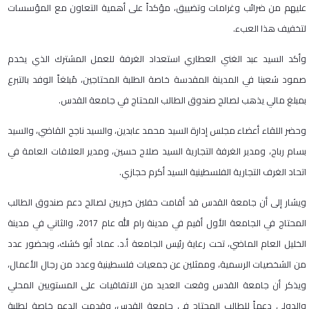
عليهم من ضرائب وغرامات وتضييق، مؤكداً على أهمية التعاون مع المؤسسات
لتخفيف هذا العبء.
وأكد السيد عبد الغني العطاري استعداد الغرفة للعمل المشترك الذي يخدم
صمود شعبنا في المدينة المقدسة خاصة الطلبة المحتاجين، مُبلغاً الوفد بالتبرع
بمبلغ مالي يذهب لصالح صندوق الطالب المحتاج في جامعة القدس.
وحضر اللقاء أعضاء مجلس إدارة السيد محمد عابدين، والسيد ناجح القاضي، والسيد
بسام رباح، ومدير الغرفة التجارية السيد صلاح حسين، ومدير العلاقات العامة في
اتحاد الغرف التجارية الفلسطينية السيد أكرم حجازي.
ويشار إلى أن جامعة القدس قد أقامت حفلين خيريين لصالح دعم صندوق الطالب
المحتاج في الجامعة الأول أقيم في مدينة رام الله عام 2017، والثاني في مدينة
الخليل العام الماضي، تحت رعاية رئيس الجامعة أ.د. عماد أبو كشك، وبحضور عدد
من الشخصيات الرسمية، وممثلين عن جمعيات فلسطينية وعدد من رجال الأعمال،
ويذكر أن جامعة القدس وقعت العديد من الاتفاقيات على المستويين المحلي
والدولي دعماً للطالب المحتاج في جامعة القدس، وقدمت الدعم خاصة لطلبة