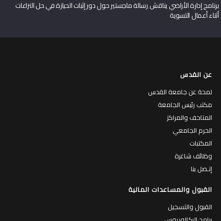
برنامج إدارة الأراضي يناقش رسالة ماجستير حول دور إثبات الحيازة في حل النزاعات
أثناء أعمال التسوية
عن القدس
لمحة عن جامعة القدس
مكتب رئيس الجامعة
المتاحف والمراكز
الحرم الجامعي
المكتبات
وظائف شاغرة
إتـصل بنا
القبول والمساعدات المالية
القبول والتسجيل
برامج البكالوريوس