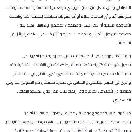
الاسرائيلي والتي تجعل من الدين اليهودي مرجعياتها الثقافية و السياسية وتقف
حجر عثرة أمام أي اتفاقات سلام أو أية تسويات سياسية إقليمية، كما وناقشت
الأطروحة امكانية أن يتغير شكل ومضمون المجتمع الإسرائيلي بحيث يكون
محكوماً من قبل الأحزاب و الجماعات الدينية و تأثير ذلك على سلوك إسرائيل في
المنطقة .
ولم تقتصر جهود عوض اثناء اقامته عام في جمهورية مصر العربية على
تحصيل شهادة الدكتوراه فقط، وانما انخرط كعادته في النشاطات الثقافية، فقد
قام بالقاء محاضرة مشتركة مع الكاتب المصري خيري منصور في بيت الشاعر
وأخرى في المركز الإعلامي و الثقافي في سفارة فلسطين مع المتوكل طه وفي
جمعية دار الأدباء في القاهرة وفي إتحاد كتاب مصر حول المشهد الثقافي
الفلسطيني.
من جهة اخرى، فقد وقع عوض في مصر على صدور الطبعة الثالثة من
رواية"العذراء و القرية" في سفارة فلسطين في القاهرة،وصدور الطبعة الثانية من
مسرحية " الأمريكي" عن إتحاد الكتاب العرب في دمشق،وايضا صدور كتاب "