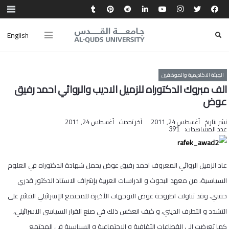
English
الهيئة الاكاديمية والموظفين
الف مبروك الدكتوراه للزميل الاديب والروائي احمد رفيق
عوض
نشر بتاريخ
أغسطس 24, 2011
آخر تحديث
أغسطس 24, 2011
عدد المشاهدات:
391
عاد الزميل الروائي المعروف احمد رفيق عوض يحمل شهادة الدكتوراه في العلوم
السياسية، من معهد البحوث و الدراسات العربية بإشراف الاستاذ الدكتور قدري
حفني. وقد تناولت اطروحة عوض التوجهات الأخيرة للمجتمع الإسرائيلي القائم على
التشدد و التطرف الديني، و كيف انعكس ذلك في صنع القرار السياسي الاسرائيلي،
كما تعرضت إلى القطاعات الثقافية و الاجتماعية و السياسية في المجتمع