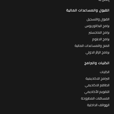
القبول والمساعدات المالية
القبول والتسجيل
برامج البكالوريوس
برامج الماجستير
برامج الدبلوم
المنح والمساعدات المالية
برنامج الزائر الدولي
الكليات والبرامج
الكليات
البرامج الاكاديمية
الطاقم الاكاديمي
التقويم الأكاديمي
المساقات المطروحة
الهواتف الداخلية